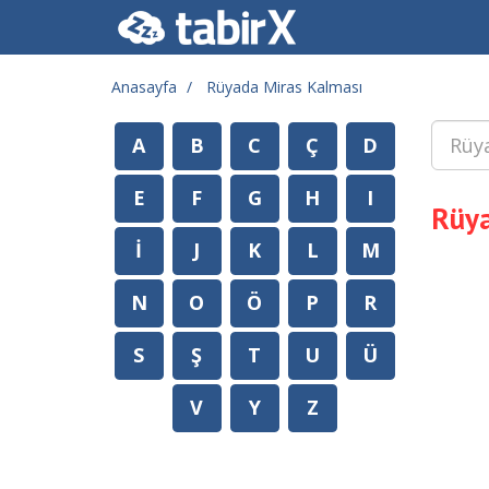
Anasayfa
Rüyada Miras Kalması
A
B
C
Ç
D
E
F
G
H
I
Rüya
İ
J
K
L
M
N
O
Ö
P
R
S
Ş
T
U
Ü
V
Y
Z