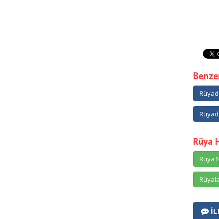
Benzer
Rüyad
Rüyad
Rüya 
Rüya N
Rüyala
İL