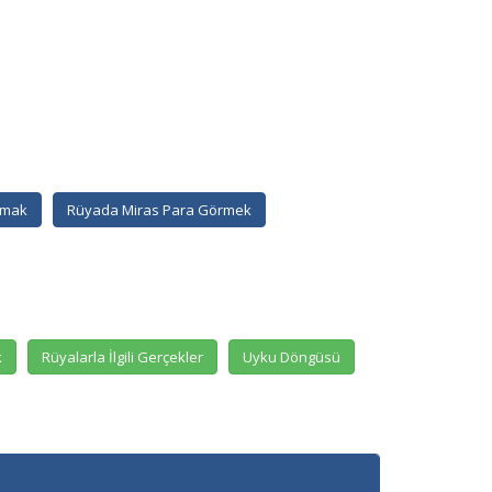
şmak
Rüyada Miras Para Görmek
k
Rüyalarla İlgili Gerçekler
Uyku Döngüsü