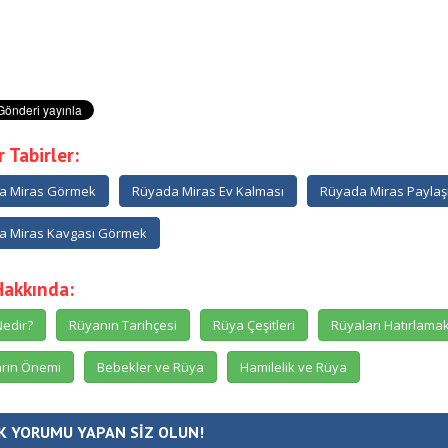
 Tabirler:
a Miras Görmek
Rüyada Miras Ev Kalması
Rüyada Miras Payla
a Miras Kavgası Görmek
Hakkında:
edir?
Rüyanın Tarihçesi
Rüya Çeşitleri
Rüyaları Hatırlama
rın Önemi
Bebekler ve Rüya
Hamilelik ve Rüya
K YORUMU YAPAN SİZ OLUN!