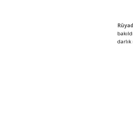
Rüyad
bakıld
darlık