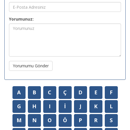
Yorumunuz:
Yorumumu Gönder
A
B
C
Ç
D
E
F
G
H
I
İ
J
K
L
M
N
O
Ö
P
R
S