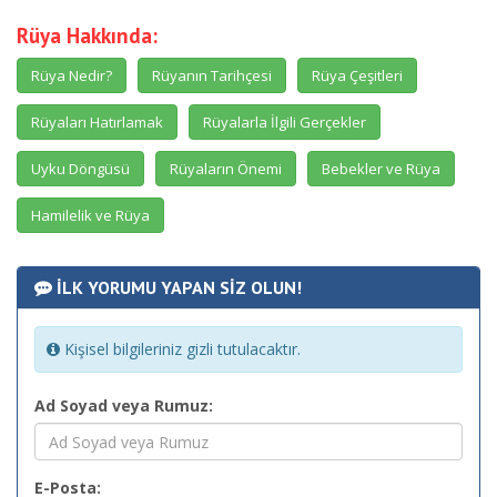
Rüya Hakkında:
Rüya Nedir?
Rüyanın Tarihçesi
Rüya Çeşitleri
Rüyaları Hatırlamak
Rüyalarla İlgili Gerçekler
Uyku Döngüsü
Rüyaların Önemi
Bebekler ve Rüya
Hamilelik ve Rüya
İLK YORUMU YAPAN SİZ OLUN!
Kişisel bilgileriniz gizli tutulacaktır.
Ad Soyad veya Rumuz:
E-Posta: