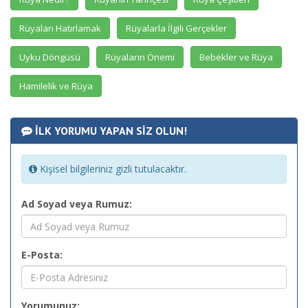
Rüyaları Hatırlamak
Rüyalarla İlgili Gerçekler
Uyku Döngüsü
Rüyaların Önemi
Bebekler ve Rüya
Hamilelik ve Rüya
İLK YORUMU YAPAN SİZ OLUN!
Kişisel bilgileriniz gizli tutulacaktır.
Ad Soyad veya Rumuz:
E-Posta:
Yorumunuz: