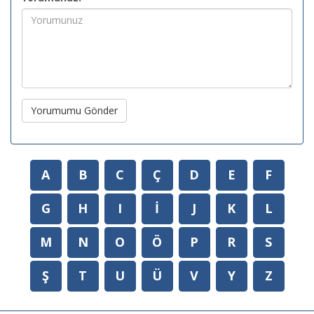
Yorumumu Gönder
A
B
C
Ç
D
E
F
G
H
I
İ
J
K
L
M
N
O
Ö
P
R
S
Ş
T
U
Ü
V
Y
Z