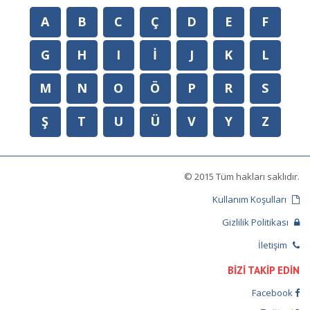
A
B
C
Ç
D
E
F
G
H
I
İ
J
K
L
M
N
O
Ö
P
R
S
Ş
T
U
Ü
V
Y
Z
© 2015 Tüm hakları saklıdır.
Kullanım Koşulları
Gizlilik Politikası
İletişim
BİZİ TAKİP EDİN
Facebook