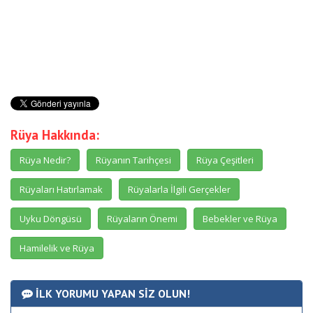
Rüya Hakkında:
Rüya Nedir?
Rüyanın Tarihçesi
Rüya Çeşitleri
Rüyaları Hatırlamak
Rüyalarla İlgili Gerçekler
Uyku Döngüsü
Rüyaların Önemi
Bebekler ve Rüya
Hamilelik ve Rüya
İLK YORUMU YAPAN SİZ OLUN!