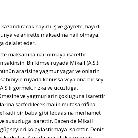
azandıracak hayırlı iş ve gayrete, hayırlı
 dünya ve ahirette maksadına nail olmaya,
a delalet eder.
tte maksadina nail olmaya isarettir.
 sakinsin. Bir kimse rüyada Mikail (A.S.)i
tününün arazisine yagmur yagar ve onlarin
sahibiyle rüyada konussa veya ona bir sey
(A.S.)i görmek, rizka ve ucuzluga,
ümesine ve yagmurlarin çokluguna isarettir.
larina sarfedilecek malin mutasarrifina
 sefkatli bir baba gibi tebaasina merhamet
a ve susuzluga isarettir. Bazen de Mikail
ç seyleri kolaylastirmaya isarettir. Deniz
n korkulur. Karada yolculuk yapan bir