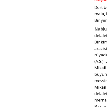
Dört b
mala, 
Bir ye
Nablus
delale
Bir ki
arazisi
rüyada
(A.S.)
Mikail
büyüme
mevsim
Mikail
delale
merham
Bazan 