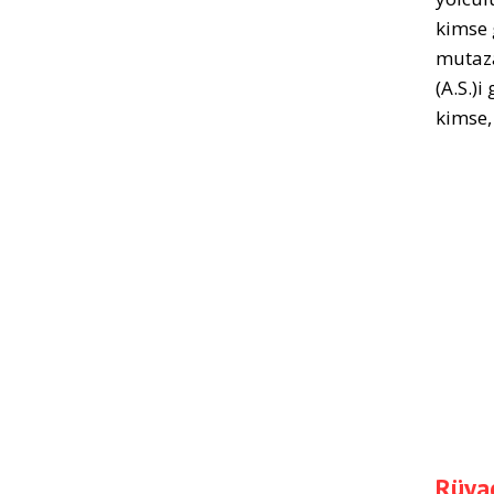
kimse 
mutaza
(A.S.)i
kimse,
Rüyad