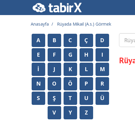
Anasayfa
Rüyada Mikail (A.s.) Görmek
A
B
C
Ç
D
E
F
G
H
I
Rüya
İ
J
K
L
M
N
O
Ö
P
R
S
Ş
T
U
Ü
V
Y
Z