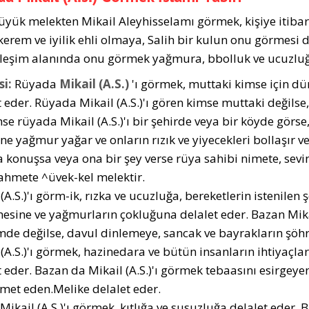
üyük melekten Mikail Aleyhisselamı görmek, kişiye itibar k
kerem ve iyilik ehli olmaya, Salih bir kulun onu görmesi
rleşim alanında onu görmek yağmura, bbolluk ve ucuzluğ
i:
Rüyada
Mikail (A.S.)
'ı görmek, muttaki kimse için d
t eder. Rüyada Mikail (A.S.)'ı gören kimse muttaki değilse
mse rüyada Mikail (A.S.)'ı bir şehirde veya bir köyde görs
ne yağmur yağar ve onların rızık ve yiyecekleri bollaşır ve
 konuşsa veya ona bir şey verse rüya sahibi nimete, sevin
 rahmete ^üvek-kel melektir.
 (A.S.)'ı görm-ik, rızka ve ucuzluğa, bereketlerin istenile
sine ve yağmurların çokluğuna delalet eder. Bazan Mikai
de değilse, davul dinlemeye, sancak ve bayrakların şöhr
 (A.S.)'ı görmek, hazinedara ve bütün insanların ihtiyaçl
t eder. Bazan da Mikail (A.S.)'ı görmek tebaasını esirgeye
et eden.Melike delalet eder.
Mikail (A.S.)'ı görmek, kıtlığa ve susuzluğa delalet eder. 