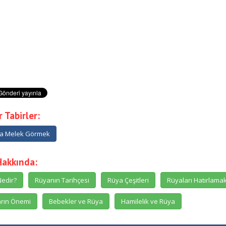
 Tabirler:
a Melek Görmek
Hakkında:
edir?
Rüyanın Tarihçesi
Rüya Çeşitleri
Rüyaları Hatırlama
rın Önemi
Bebekler ve Rüya
Hamilelik ve Rüya