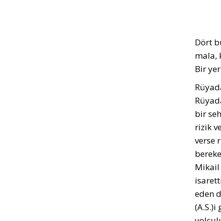
Dört b
mala, 
Bir ye
Rüyada
Rüyada
bir se
rizik v
verse r
bereke
Mikail
isaret
eden de
(A.S.)
yolcul