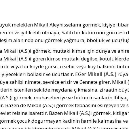
üyük melekten Mikail Aleyhisselamı görmek, kişiye itibar k
kerem ve iyilik ehli olmaya, Salih bir kulun onu görmesi
rleşim alanında onu görmek yağmura, bbolluk ve ucuzluğ
 Mikail (A.S.)i görmek, muttaki kimse için dünya ve ahire
 Mikail (A.S.)i gören kimse muttaki degilse, kötülüklerden
hirde veya bir köyde görse, o sehir veya köy halkinin bü
e yiyecekleri bollasir ve ucuzlasir. EGer
Mikail (A.S.)
rüya 
üya sahibi nimete, sevnice erisir ve Cennete girer. Mikail 
tlerin istenilen sekilde meydana çikmasina, ziraatin büy
 (A.S.)i görmek, muhasebeciye ve bütün insanlarin Ihtiyaç
tir. Bazen de Mikail (A.S.)i görmek tebaasini esirgeyen ve
vlet reisine isarettir. Bazen Mikail (A.S.)i görmek, kitlig
i görmek çocuk dogurmayan kadinin hamile kalmasina ve gü
ugu yapan bir kimsenin rüyada Mikail (A.S.)i görmesinde