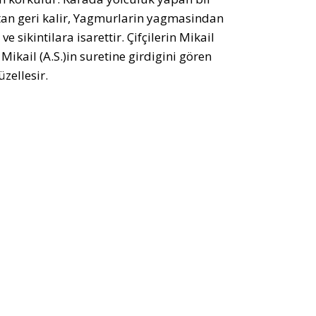
ktan geri kalir, Yagmurlarin yagmasindan
sikintilara isarettir. Çifçilerin Mikail
 Mikail (A.S.)in suretine girdigini gören
zellesir.