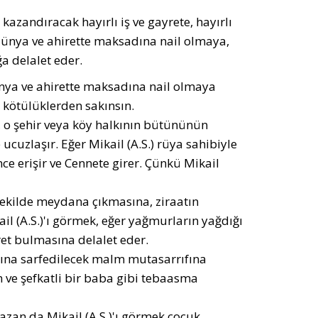
azandıracak hayırlı iş ve gayrete, hayırlı
 dünya ve ahirette maksadına nail olmaya,
a delalet eder.
ünya ve ahirette maksadına nail olmaya
, kötülüklerden sakınsın.
e, o şehir veya köy halkının bütününün
 ucuzlaşır. Eğer Mikail (A.S.) rüya sahibiyle
ce erişir ve Cennete girer. Çünkü Mikail
n şekilde meydana çıkmasına, ziraatın
l (A.S.)'ı görmek, eğer yağmurların yağdığı
et bulmasına delalet eder.
arına sarfedilecek malm mutasarrıfına
n ve şefkatli bir baba gibi tebaasma
Bazan da Mikail (A.S.)'ı görmek çocuk