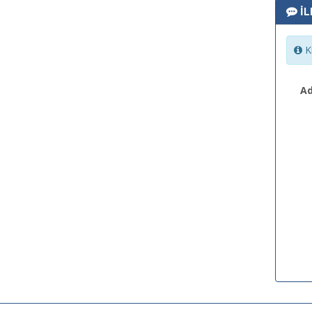
İL
Ki
Ad