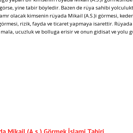
görse, yine tabir böyledir. Bazen de rüya sahibi yolculu
mr olacak kimsenin rüyada Mikail (A.S.)i görmesi, keder ve 
 görmesi, rizik, fayda ve ticaret yapmaya isarettir. Rüyada
 mala, ucuzluk ve bolluga erisir ve onun gidisat ve yolu gü
a Mikail (A.s.) Görmek İslami Tabiri