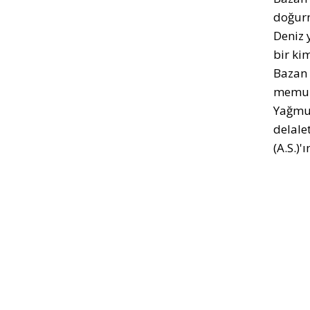
doğurm
Deniz 
bir kim
Bazan 
memurd
Yağmur
delalet
(A.S.)'