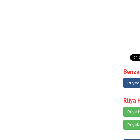
Benzer
Rüyad
Rüya 
Rüya N
Rüyala