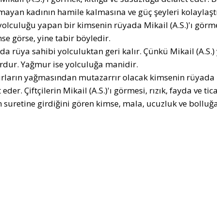
ayan kadının hamile kalmasına ve güç şeyleri kolaylaşt
yolculuğu yapan bir kimsenin rüyada Mikail (A.S.)'ı gör
se görse, yine tabir böyledir.
da rüya sahibi yolculuktan geri kalır. Çünkü Mikail (A.
ur. Yağmur ise yolculuğa manidir.
ların yağmasından mutazarrır olacak kimsenin rüyada Mika
 eder. Çiftçilerin Mikail (A.S.)'ı görmesi, rızık, fayda ve
ın suretine girdiğini gören kimse, mala, ucuzluk ve bolluğa