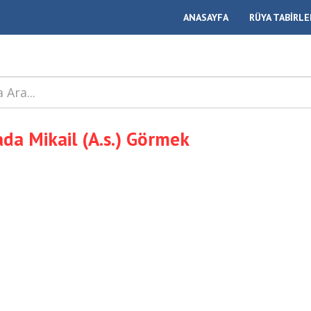
ANASAYFA
RÜYA TABİRLE
da Mikail (A.s.) Görmek