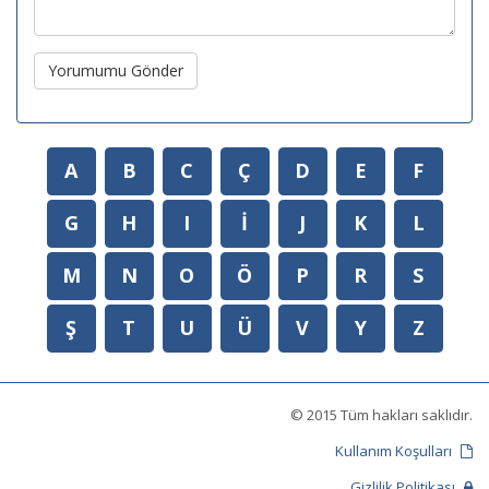
Yorumumu Gönder
A
B
C
Ç
D
E
F
G
H
I
İ
J
K
L
M
N
O
Ö
P
R
S
Ş
T
U
Ü
V
Y
Z
© 2015 Tüm hakları saklıdır.
Kullanım Koşulları
Gizlilik Politikası