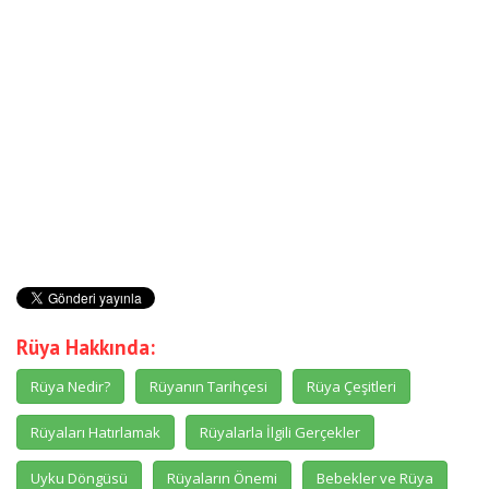
Rüya Hakkında:
Rüya Nedir?
Rüyanın Tarihçesi
Rüya Çeşitleri
Rüyaları Hatırlamak
Rüyalarla İlgili Gerçekler
Uyku Döngüsü
Rüyaların Önemi
Bebekler ve Rüya