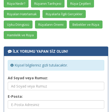
Rüya Nedir?
Rüyanın Tarihçesi
Rüya Çeşitleri
Rüyaları Hatırlamak
Rüyalarla İlgili Gerçekler
Uyku Döngüsü
Rüyaların Önemi
Bebekler ve Rüya
Hamilelik ve Rüya
İLK YORUMU YAPAN SİZ OLUN!
Kişisel bilgileriniz gizli tutulacaktır.
Ad Soyad veya Rumuz:
E-Posta: