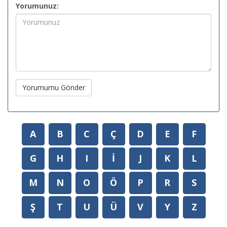
Yorumunuz:
Yorumumu Gönder
A
B
C
Ç
D
E
F
G
H
I
İ
J
K
L
M
N
O
Ö
P
R
S
Ş
T
U
Ü
V
Y
Z