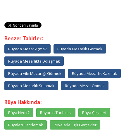
Benzer Tabirler:
Rüyada Mezar Açmak
Rüyada Mezarlık Görmek
Rüyada Mezarlıkta Dolaşmak
Rüyada Aile Mezarlığı Görmek
Rüyada Mezarlık Kazmak
Rüyada Mezarlık Sulamak
Rüyada Mezar Öpmek
Rüya Hakkında:
Rüya Nedir?
Rüyanın Tarihçesi
Rüya Çeşitleri
Rüyaları Hatırlamak
Rüyalarla İlgili Gerçekler