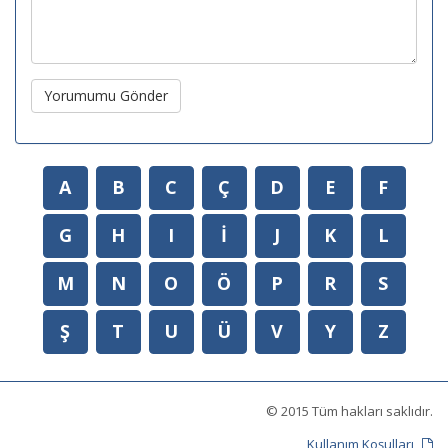
Yorumumu Gönder
A
B
C
Ç
D
E
F
G
H
I
İ
J
K
L
M
N
O
Ö
P
R
S
Ş
T
U
Ü
V
Y
Z
© 2015 Tüm hakları saklıdır.
Kullanım Koşulları