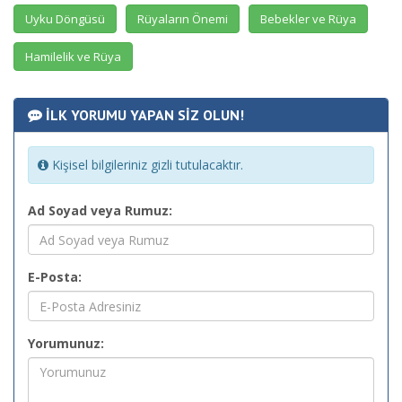
Uyku Döngüsü
Rüyaların Önemi
Bebekler ve Rüya
Hamilelik ve Rüya
İLK YORUMU YAPAN SİZ OLUN!
Kişisel bilgileriniz gizli tutulacaktır.
Ad Soyad veya Rumuz:
E-Posta:
Yorumunuz: