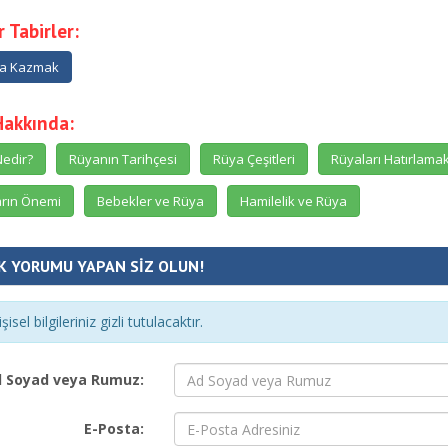
 Tabirler:
a Kazmak
Hakkında:
edir?
Rüyanın Tarihçesi
Rüya Çeşitleri
Rüyaları Hatırlama
rın Önemi
Bebekler ve Rüya
Hamilelik ve Rüya
K YORUMU YAPAN SİZ OLUN!
şisel bilgileriniz gizli tutulacaktır.
 Soyad veya Rumuz:
E-Posta: