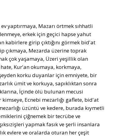
 ev yaptırmaya, Mazarı örtmek sıhhatli
nmeye, erkek için geçici hapse yahut
n kabirlere girip çıktığını görmek bid'at
irip çıkmaya, Mezarda üzerine toprak
k çok yaşamaya, Üzeri yeşillik olan
sihate, Kur'an okumaya, korkmaya,
eyden korku duyanlar için emniyete, bir
arlık ümit ve korkuya, sapıklıktan sonra
klarına, İçinde ölü bulunan mecusi
 kimseye, Ecnebi mezarlığı gaflete, bid'at
 mezarlığı üzüntü ve kedere, burada kıymetli
emiklerini çiğnemek bir tecrübe ve
ksızişleri yapmak fasık ve şerli insanlara
k evlere ve oralarda oturan her çeşit