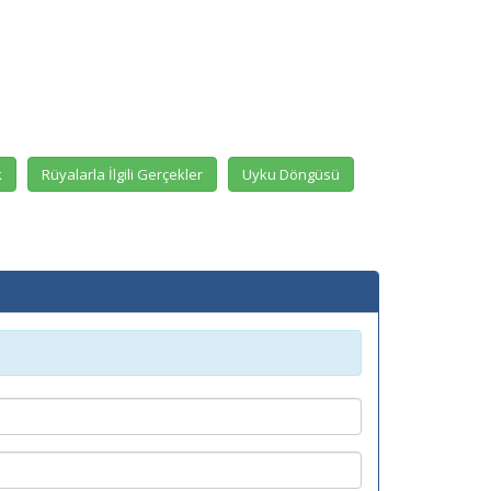
k
Rüyalarla İlgili Gerçekler
Uyku Döngüsü