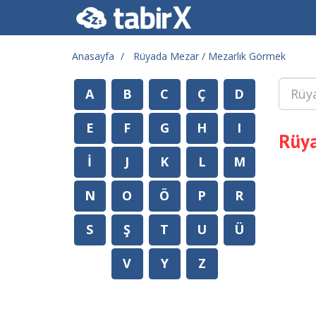
Anasayfa
Rüyada Mezar / Mezarlık Görmek
A
B
C
Ç
D
E
F
G
H
I
Rüya
İ
J
K
L
M
N
O
Ö
P
R
S
Ş
T
U
Ü
V
Y
Z