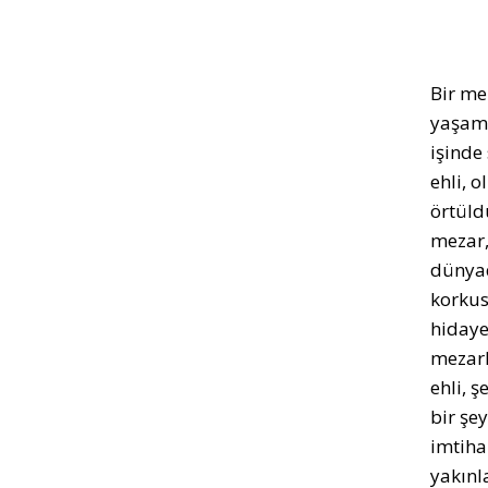
Bir me
yaşama
işinde
ehli, 
örtüld
mezar,
dünyad
korkus
hidaye
mezarl
ehli, 
bir şe
imtiha
yakınl