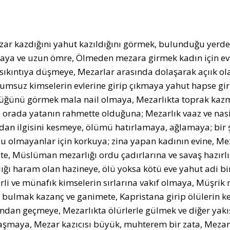
zar kazdığını yahut kazıldığını görmek, bulunduğu yerde
ya ve uzun ömre, Ölmeden mezara girmek kadın için evle
 sıkıntıya düşmeye, Mezarlar arasında dolaşarak açıık ola
olumsuz kimselerin evlerine girip çıkmaya yahut hapse g
üğünü görmek mala nail olmaya, Mezarlıkta toprak kazma
 orada yatanın rahmette olduğuna; Mezarlık vaaz ve na
an ilgisini kesmeye, ölümü hatırlamaya, ağlamaya; bir ş
u olmayanlar için korkuya; zina yapan kadının evine, Mez
te, Müslüman mezarlığı ordu çadırlarına ve savaş hazırlı
ığı haram olan hazineye, ölü yoksa kötü eve yahut adi bir
şerli ve münafık kimselerin sırlarına vakıf olmaya, Müşrik
y bulmak kazanç ve ganimete, Kapristana girip ölülerin k
ndan geçmeye, Mezarlıkta ölürlerle gülmek ve diğer yakışı
aşmaya, Mezar kazıcısı büyük, muhterem bir zata, Mezarlı