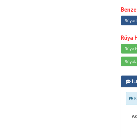
Benzer
Rüyad
Rüya 
Rüya N
Rüyala
İL
Ki
Ad