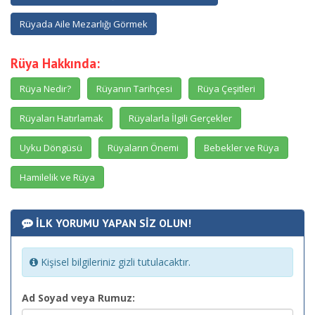
Rüyada Aile Mezarlığı Görmek
Rüya Hakkında:
Rüya Nedir?
Rüyanın Tarihçesi
Rüya Çeşitleri
Rüyaları Hatırlamak
Rüyalarla İlgili Gerçekler
Uyku Döngüsü
Rüyaların Önemi
Bebekler ve Rüya
Hamilelik ve Rüya
İLK YORUMU YAPAN SİZ OLUN!
Kişisel bilgileriniz gizli tutulacaktır.
Ad Soyad veya Rumuz: