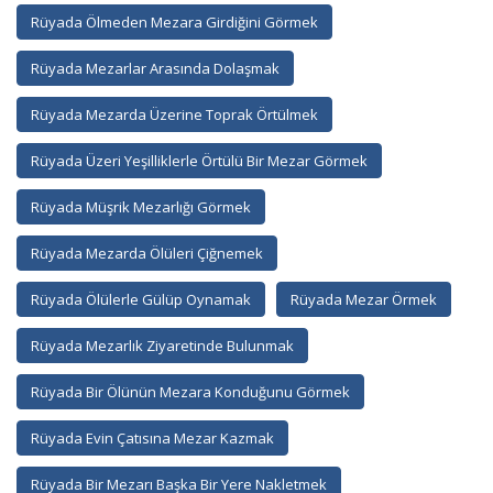
Rüyada Ölmeden Mezara Girdiğini Görmek
Rüyada Mezarlar Arasında Dolaşmak
Rüyada Mezarda Üzerine Toprak Örtülmek
Rüyada Üzeri Yeşilliklerle Örtülü Bir Mezar Görmek
Rüyada Müşrik Mezarlığı Görmek
Rüyada Mezarda Ölüleri Çiğnemek
Rüyada Ölülerle Gülüp Oynamak
Rüyada Mezar Örmek
Rüyada Mezarlık Ziyaretinde Bulunmak
Rüyada Bir Ölünün Mezara Konduğunu Görmek
Rüyada Evin Çatısına Mezar Kazmak
Rüyada Bir Mezarı Başka Bir Yere Nakletmek