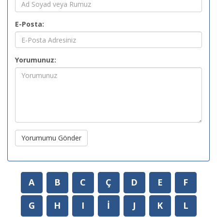
E-Posta:
Yorumunuz:
Yorumumu Gönder
A
B
C
Ç
D
E
F
G
H
I
İ
J
K
L