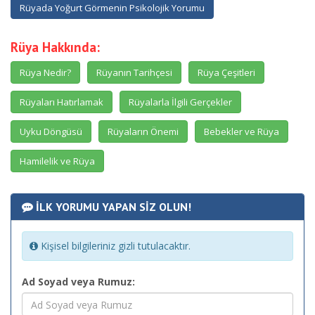
Rüyada Yoğurt Görmenin Psikolojik Yorumu
Rüya Hakkında:
Rüya Nedir?
Rüyanın Tarihçesi
Rüya Çeşitleri
Rüyaları Hatırlamak
Rüyalarla İlgili Gerçekler
Uyku Döngüsü
Rüyaların Önemi
Bebekler ve Rüya
Hamilelik ve Rüya
İLK YORUMU YAPAN SİZ OLUN!
Kişisel bilgileriniz gizli tutulacaktır.
Ad Soyad veya Rumuz: