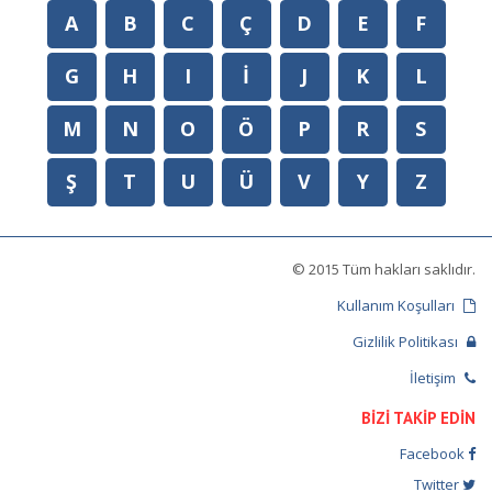
A
B
C
Ç
D
E
F
G
H
I
İ
J
K
L
M
N
O
Ö
P
R
S
Ş
T
U
Ü
V
Y
Z
© 2015 Tüm hakları saklıdır.
Kullanım Koşulları
Gizlilik Politikası
İletişim
BİZİ TAKİP EDİN
Facebook
Twitter