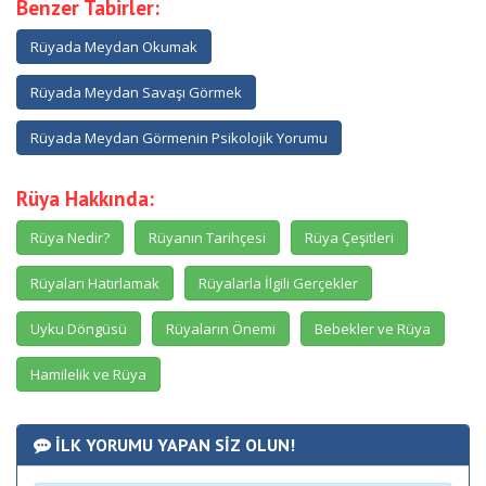
Benzer Tabirler:
Rüyada Meydan Okumak
Rüyada Meydan Savaşı Görmek
Rüyada Meydan Görmenin Psikolojik Yorumu
Rüya Hakkında:
Rüya Nedir?
Rüyanın Tarihçesi
Rüya Çeşitleri
Rüyaları Hatırlamak
Rüyalarla İlgili Gerçekler
Uyku Döngüsü
Rüyaların Önemi
Bebekler ve Rüya
Hamilelik ve Rüya
İLK YORUMU YAPAN SİZ OLUN!