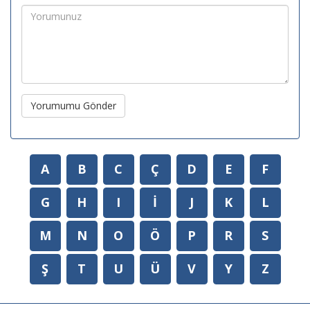
Yorumumu Gönder
A
B
C
Ç
D
E
F
G
H
I
İ
J
K
L
M
N
O
Ö
P
R
S
Ş
T
U
Ü
V
Y
Z