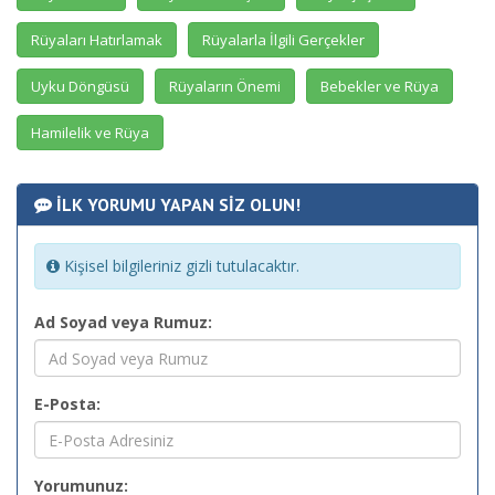
Rüyaları Hatırlamak
Rüyalarla İlgili Gerçekler
Uyku Döngüsü
Rüyaların Önemi
Bebekler ve Rüya
Hamilelik ve Rüya
İLK YORUMU YAPAN SİZ OLUN!
Kişisel bilgileriniz gizli tutulacaktır.
Ad Soyad veya Rumuz:
E-Posta:
Yorumunuz: