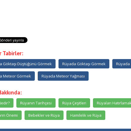
 Tabirler:
a Göktaşı Düştüğünü Görmek
Rüyada Göktaşı Görmek
Rüyada 
a Meteor Görmek
Rüyada Meteor Yağması
Hakkında:
edir?
Rüyanın Tarihçesi
Rüya Çeşitleri
Rüyaları Hatırlama
rın Önemi
Bebekler ve Rüya
Hamilelik ve Rüya