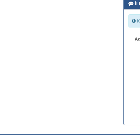
İL
Ki
Ad