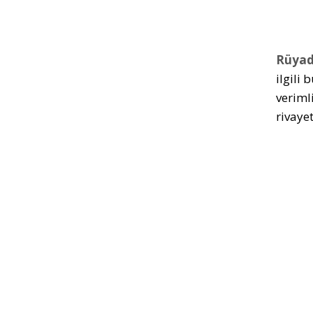
Rüyad
ilgili
veriml
rivayet