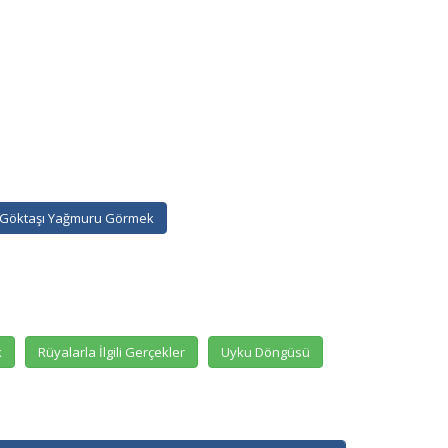
Göktaşı Yağmuru Görmek
k
Rüyalarla İlgili Gerçekler
Uyku Döngüsü