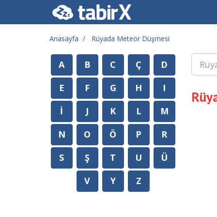
Anasayfa
Rüyada Meteor Düşmesi
A
B
C
Ç
D
E
F
G
H
I
Rüy
İ
J
K
L
M
N
O
Ö
P
R
S
Ş
T
U
Ü
V
Y
Z