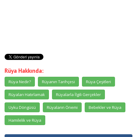
Rüya Hakkında:
Rüya Nedir?
Rüyanın Tarihçesi
Rüya Çeşitleri
Rüyaları Hatırlamak
Rüyalarla İlgili Gerçekler
Uyku Döngüsü
Rüyaların Önemi
Bebekler ve Rüya
Hamilelik ve Rüya