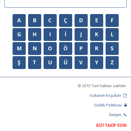
A
B
C
Ç
D
E
F
G
H
I
İ
J
K
L
M
N
O
Ö
P
R
S
Ş
T
U
Ü
V
Y
Z
© 2015 Tüm hakları saklıdır.
Kullanım Koşulları
Gizlilik Politikası
İletişim
BİZİ TAKİP EDİN