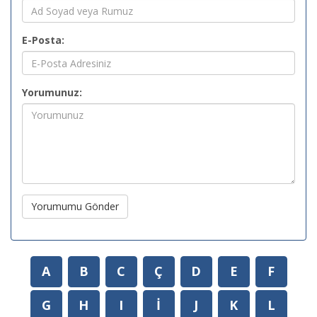
E-Posta:
Yorumunuz:
Yorumumu Gönder
A
B
C
Ç
D
E
F
G
H
I
İ
J
K
L