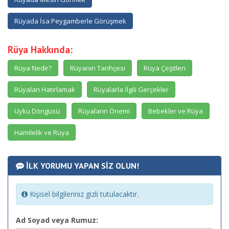
Rüyada İsa Peygamberle Görüşmek
Rüya Hakkında:
Rüya Nedir?
Rüyanın Tarihçesi
Rüya Çeşitleri
Rüyaları Hatırlamak
Rüyalarla İlgili Gerçekler
Uyku Döngüsü
Rüyaların Önemi
Bebekler ve Rüya
Hamilelik ve Rüya
İLK YORUMU YAPAN SİZ OLUN!
Kişisel bilgileriniz gizli tutulacaktır.
Ad Soyad veya Rumuz: