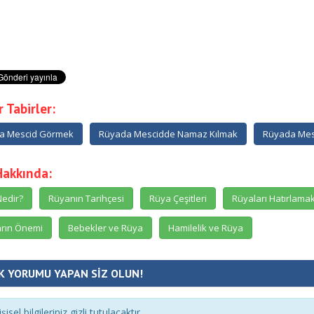
 Tabirler:
a Mescid Görmek
Rüyada Mescidde Namaz Kılmak
Rüyada Mes
Hakkında:
edir?
Rüyanın Tarihçesi
Rüya Çeşitleri
Rüyaları Hatırlama
rın Önemi
Bebekler ve Rüya
Hamilelik ve Rüya
K YORUMU YAPAN SİZ OLUN!
şisel bilgileriniz gizli tutulacaktır.