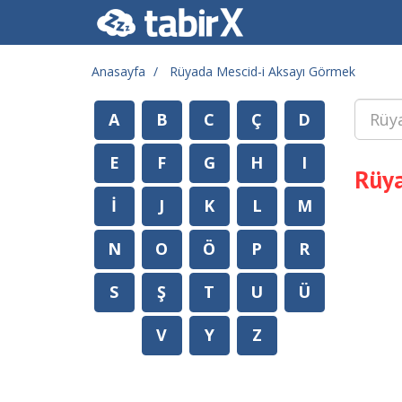
Anasayfa
Rüyada Mescid-i Aksayı Görmek
A
B
C
Ç
D
E
F
G
H
I
Rüya
İ
J
K
L
M
N
O
Ö
P
R
S
Ş
T
U
Ü
V
Y
Z