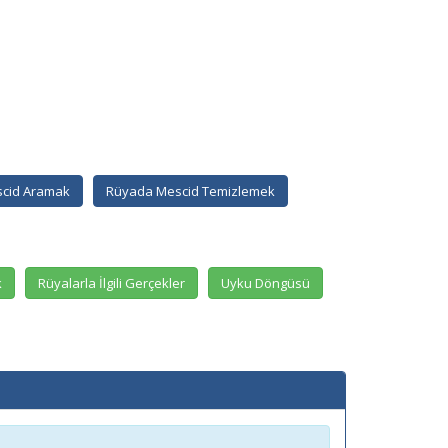
cid Aramak
Rüyada Mescid Temizlemek
k
Rüyalarla İlgili Gerçekler
Uyku Döngüsü