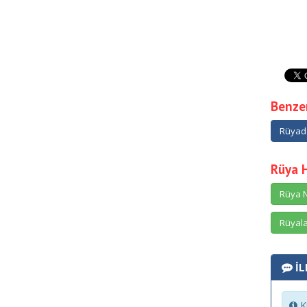
Benzer
Rüyad
Rüya 
Rüya N
Rüyala
İL
Ki