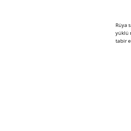
Rüya s
yüklü 
tabir e