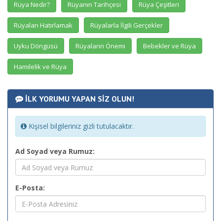
Rüya Nedir?
Rüyanın Tarihçesi
Rüya Çeşitleri
Rüyaları Hatırlamak
Rüyalarla İlgili Gerçekler
Uyku Döngüsü
Rüyaların Önemi
Bebekler ve Rüya
Hamilelik ve Rüya
İLK YORUMU YAPAN SİZ OLUN!
Kişisel bilgileriniz gizli tutulacaktır.
Ad Soyad veya Rumuz:
E-Posta: