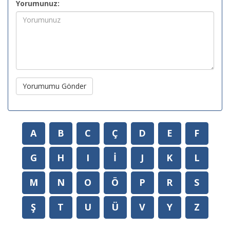
Yorumunuz:
Yorumumu Gönder
A
B
C
Ç
D
E
F
G
H
I
İ
J
K
L
M
N
O
Ö
P
R
S
Ş
T
U
Ü
V
Y
Z