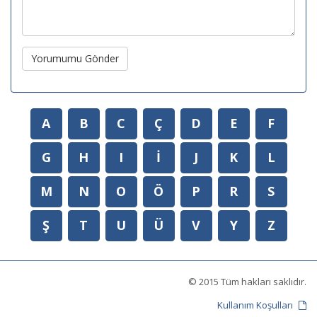
Yorumumu Gönder
A
B
C
Ç
D
E
F
G
H
I
İ
J
K
L
M
N
O
Ö
P
R
S
Ş
T
U
Ü
V
Y
Z
© 2015 Tüm hakları saklıdır.
Kullanım Koşulları