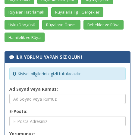
Rüyaları Hatırlamak
Rüyalarla İlgili Gerçekler
Uyku Döngüsü
Rüyaların Önemi
Bebekler ve Rüya
Hamilelik ve Rüya
İLK YORUMU YAPAN SİZ OLUN!
Kişisel bilgileriniz gizli tutulacaktır.
Ad Soyad veya Rumuz:
E-Posta:
Yorumunuz: