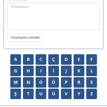
Yorumumu Gönder
A
B
C
Ç
D
E
F
G
H
I
İ
J
K
L
M
N
O
Ö
P
R
S
Ş
T
U
Ü
V
Y
Z