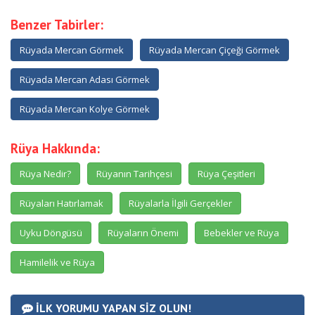
Benzer Tabirler:
Rüyada Mercan Görmek
Rüyada Mercan Çiçeği Görmek
Rüyada Mercan Adası Görmek
Rüyada Mercan Kolye Görmek
Rüya Hakkında:
Rüya Nedir?
Rüyanın Tarihçesi
Rüya Çeşitleri
Rüyaları Hatırlamak
Rüyalarla İlgili Gerçekler
Uyku Döngüsü
Rüyaların Önemi
Bebekler ve Rüya
Hamilelik ve Rüya
İLK YORUMU YAPAN SİZ OLUN!