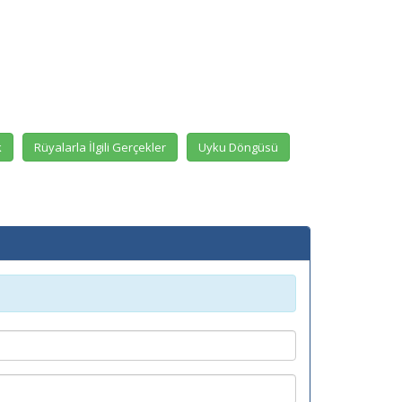
k
Rüyalarla İlgili Gerçekler
Uyku Döngüsü