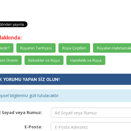
Hakkında:
edir?
Rüyanın Tarihçesi
Rüya Çeşitleri
Rüyaları Hatırlama
rın Önemi
Bebekler ve Rüya
Hamilelik ve Rüya
K YORUMU YAPAN SİZ OLUN!
şisel bilgileriniz gizli tutulacaktır.
 Soyad veya Rumuz:
E-Posta: