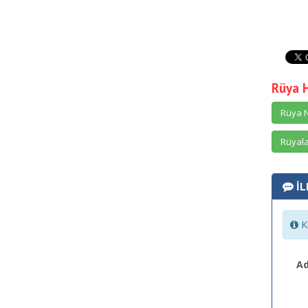
Rüya 
Rüya N
Rüyala
İL
Ki
Ad