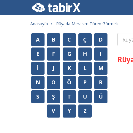
Anasayfa
Rüyada Merasim Tören Görmek
A
B
C
Ç
D
E
F
G
H
I
Rüy
İ
J
K
L
M
N
O
Ö
P
R
S
Ş
T
U
Ü
V
Y
Z