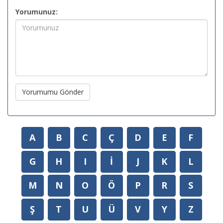
Yorumunuz:
Yorumumu Gönder
A
B
C
Ç
D
E
F
G
H
I
İ
J
K
L
M
N
O
Ö
P
R
S
Ş
T
U
Ü
V
Y
Z