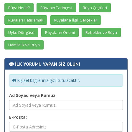
Rüya Nedir?
Rüyanın Tarihçesi
Rüya Çeşitleri
Rüyaları Hatırlamak
Rüyalarla İlgili Gerçekler
Uyku Döngüsü
Rüyaların Önemi
Bebekler ve Rüya
Hamilelik ve Rüya
İLK YORUMU YAPAN SİZ OLUN!
Kişisel bilgileriniz gizli tutulacaktır.
Ad Soyad veya Rumuz:
E-Posta: