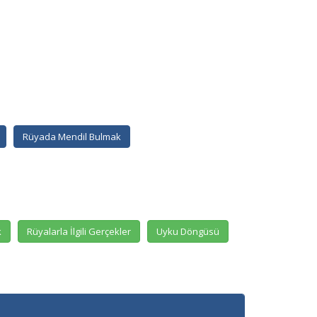
Rüyada Mendil Bulmak
k
Rüyalarla İlgili Gerçekler
Uyku Döngüsü