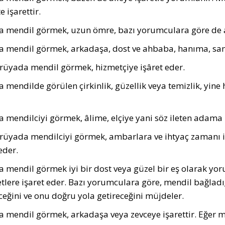
e işarettir.
 mendil görmek, uzun ömre, bazı yorum­culara göre de ayr
 mendil görmek, arkadaşa, dost ve ahbaba, hanıma, samim
rüyada mendil görmek, hizmetçiye işâret eder.
mendilde görülen çirkinlik, güzellik veya temizlik, yine h
 mendilciyi görmek, âlime, elçiye yani söz ileten adama i
rüyada mendilciyi görmek, ambarlara ve ihtyaç zamanı iç
eder.
 mendil görmek iyi bir dost veya güzel bir eş olarak yor
tlere işaret eder. Bazı yorumculara göre, mendil bağladığ
ceğini ve onu doğru yola getireceğini müjdeler.
 mendil görmek, arkadaşa veya zevceye işarettir. Eğer me