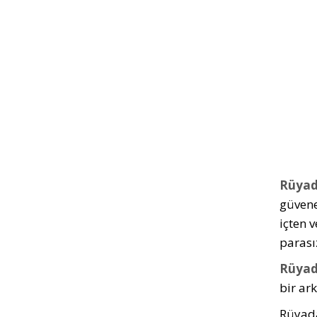
Rüyad
güvene
içten 
parası
Rüyad
bir ar­
Rüyada