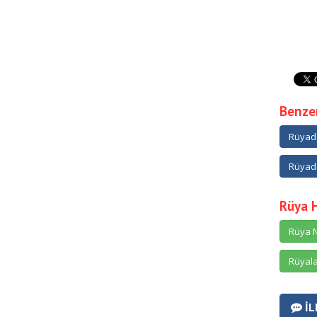
Benzer
Rüyad
Rüyad
Rüya 
Rüya N
Rüyala
İL