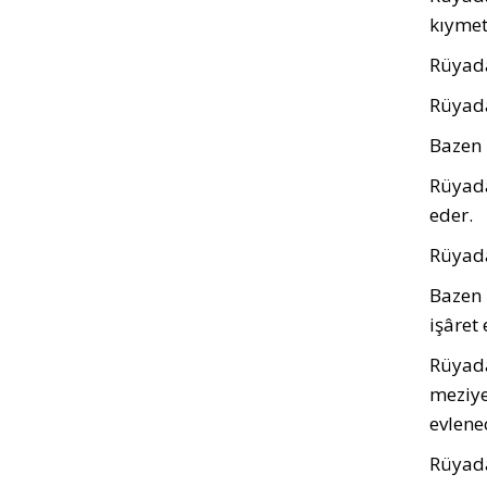
kıyme­t
Rüyada
Rüyada
Bazen 
Rüyada 
eder.
Rüyada
Bazen 
işâret 
Rüyada
meziye
evlene
Rüyada