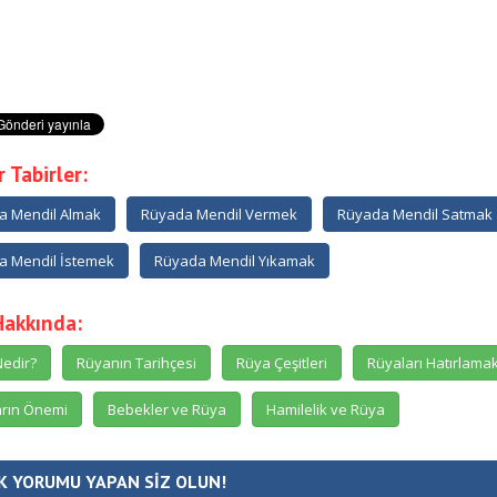
 Tabirler:
a Mendil Almak
Rüyada Mendil Vermek
Rüyada Mendil Satmak
a Mendil İstemek
Rüyada Mendil Yıkamak
Hakkında:
edir?
Rüyanın Tarihçesi
Rüya Çeşitleri
Rüyaları Hatırlama
rın Önemi
Bebekler ve Rüya
Hamilelik ve Rüya
K YORUMU YAPAN SİZ OLUN!