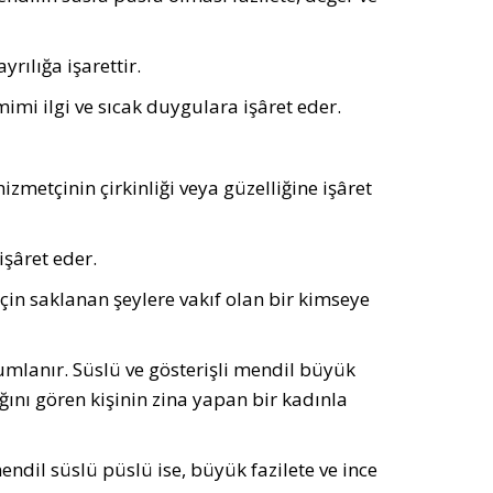
ılığa işarettir.
i ilgi ve sıcak duygulara işâret eder.
izmetçinin çirkinliği veya güzelliğine işâret
şâret eder.
in saklanan şeylere vakıf olan bir kimseye
umlanır. Süslü ve gösterişli mendil büyük
ını gören kişinin zina yapan bir kadınla
ndil süslü püslü ise, büyük fazilete ve ince