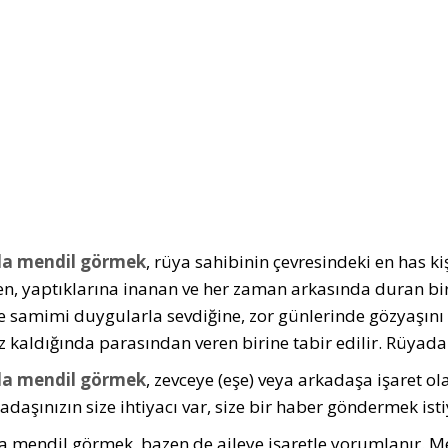
a mendil görmek
, rüya sahibinin çevresindeki en has kiş
n, yaptıklarına inanan ve her zaman arkasında duran bir 
ve samimi duygularla sevdiğine, zor günlerinde gözyaşını
z kaldığında parasından veren birine tabir edilir. Rüyada
a mendil görmek
, zevceye (eşe) veya arkadaşa işaret 
kadaşınızın size ihtiyacı var, size bir haber göndermek is­t
 mendil görmek, bazen de aileye işaretle yorumla­nır. Me