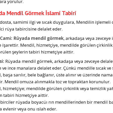
ra yorulur.
a Mendil Görmek İslami Tabiri
 dosta, samimi ilgi ve sıcak duygulara, Mendilin işlemeli 
ci rüya tabircisine delalet eder.
 Cami:
Rüyada mendil görmek
, arkadaşa veya zevceye i
e işarettir. Mendil, hizmetçiye, mendilde görülen çirkinlik
rülen şeylerin tabiri hizmetçiye aittir.
i:
Rüyada mendil görmek, arkadaşa veya zevceye delalet 
te ve ince manalara delalet eder. Çünkü mendille sıcak v
 başa sarılır, bele bağlanır, üste alınır ve üzerinde namaz k
tir. Mendil omuza alınmakla toz ve topraktan korunulur.
, hizmetçiye; mendilde görülen çirkinlik veya temizlik yah
n tabiri hizmetçiye aittir.
abirciler rüyada boyacüı rın mendillerinden bir mendil ba
 evlenir veya onu ıslah eder.