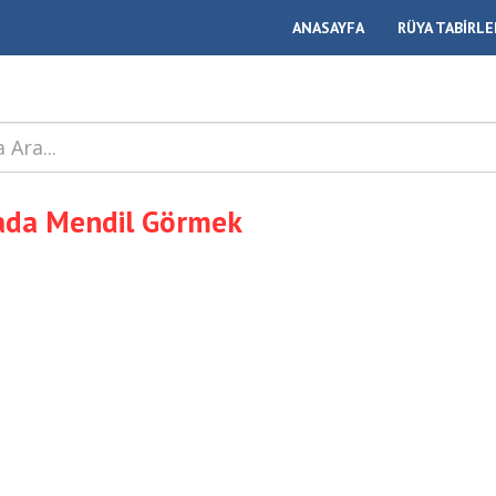
ANASAYFA
RÜYA TABİRLE
ada Mendil Görmek