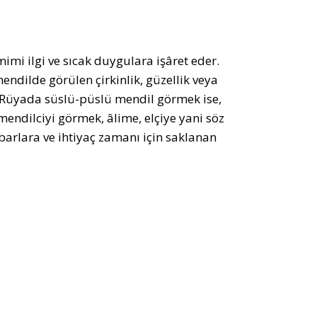
i ilgi ve sıcak duygulara işâret eder.
ndilde görülen çirkinlik, güzellik veya
er. Rüyada süslü-püslü mendil görmek ise,
mendilciyi görmek, âlime, elçiye yani söz
arlara ve ihtiyaç zamanı için saklanan