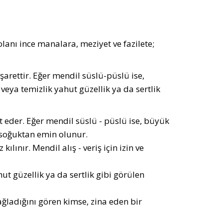
olanı ince manalara, meziyet ve fazilete;
şarettir. Eğer mendil süslü-püslü ise,
 veya temizlik yahut güzellik ya da sertlik
eder. Eğer mendil süslü - püslü ise, büyük
e soğuktan emin olunur.
ılınır. Mendil alış - veriş için izin ve
ut güzellik ya da sertlik gibi görülen
ğladığını gören kimse, zina eden bir