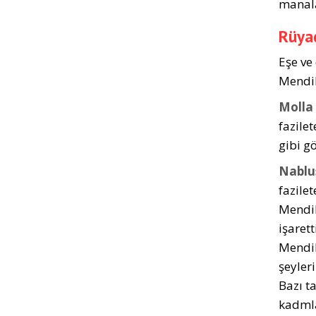
manala
Rüyad
Eşe ve
Mendil
Molla
fazilet
gibi gö
Nablus
fazile
Mendil,
işaret
Mendil
şeyleri
Bazı t
kadmla