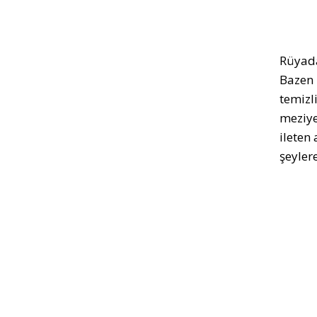
Rüyada
Bazen 
temizl
meziye
ileten
şeylere