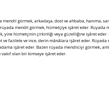
 mendil görmek, arkadaşa, dost ve ahbaba, hanıma, samim
rüyada mendil görmek, hizmetçiye işâret eder. Rüyada me
ik, yine hizmetçinin çirkinliği veya güzelliğine işâret ed
t ve fazilete ve ince, derin mânâlara işâret eder. Rüyada 
 adama işâret eder. Bazen rüyada mendilciyi görmek, amb
 vakıf olan bir kimseye işâret eder.