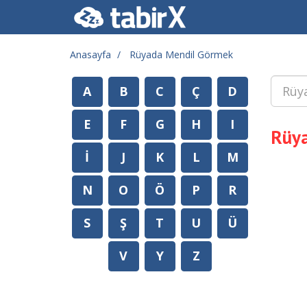
Anasayfa
Rüyada Mendil Görmek
A
B
C
Ç
D
E
F
G
H
I
Rüy
İ
J
K
L
M
N
O
Ö
P
R
S
Ş
T
U
Ü
V
Y
Z