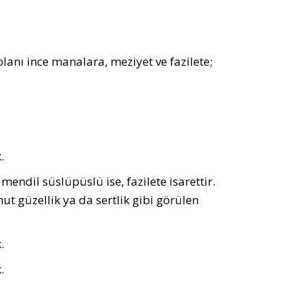
olanı ince manalara, meziyet ve fazilete;
.
mendil süslüpüslü ise, fazilete isarettir.
ut güzellik ya da sertlik gibi görülen
.
.