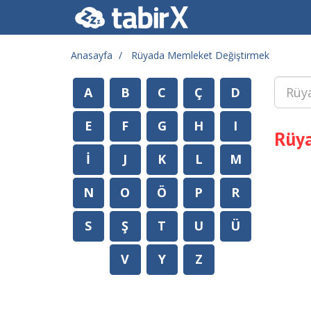
Anasayfa
Rüyada Memleket Değiştirmek
A
B
C
Ç
D
E
F
G
H
I
Rüya
İ
J
K
L
M
N
O
Ö
P
R
S
Ş
T
U
Ü
V
Y
Z