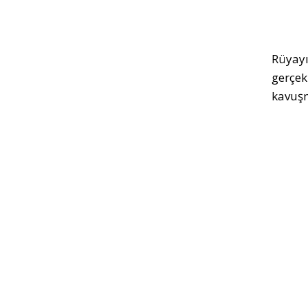
Rüyayı
gerçek
kavuşm