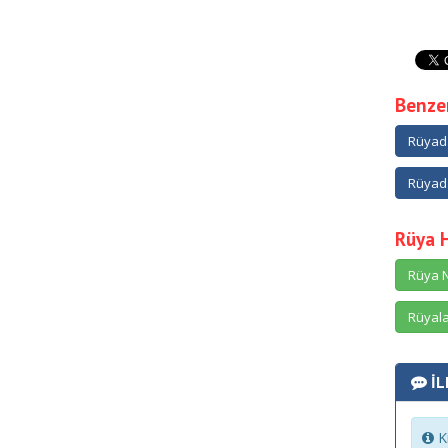
Benzer
Rüyad
Rüyad
Rüya 
Rüya N
Rüyala
İL
Ki