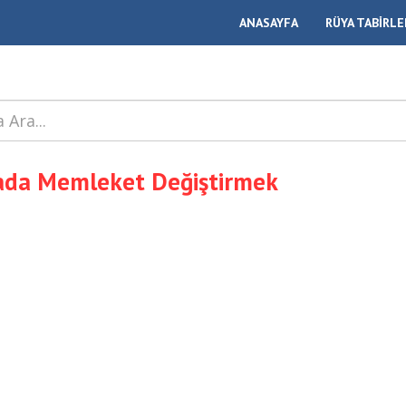
ANASAYFA
RÜYA TABİRLE
da Memleket Değiştirmek