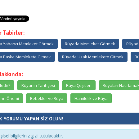
 Tabirler:
a Yabancı Memleket Görmek
Rüyada Memleket Görmek
Rüyad
a Başka Memlekete Gitmek
Rüyada Uzak Memlekete Gitmek
Rü
Hakkında:
edir?
Rüyanın Tarihçesi
Rüya Çeşitleri
Rüyaları Hatırlama
rın Önemi
Bebekler ve Rüya
Hamilelik ve Rüya
K YORUMU YAPAN SİZ OLUN!
şisel bilgileriniz gizli tutulacaktır.