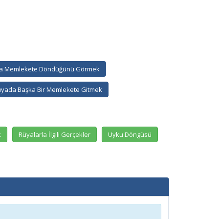
a Memlekete Döndüğünü Görmek
yada Başka Bir Memlekete Gitmek
k
Rüyalarla İlgili Gerçekler
Uyku Döngüsü