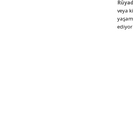
Rüyad
veya k
yaşamı
ediyor