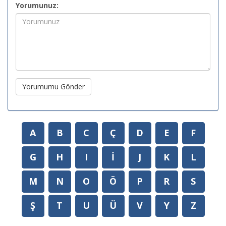
Yorumunuz:
Yorumumu Gönder
A
B
C
Ç
D
E
F
G
H
I
İ
J
K
L
M
N
O
Ö
P
R
S
Ş
T
U
Ü
V
Y
Z