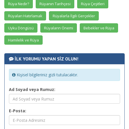
Rüya Nedir?
Rüyanın Tarihçesi
Rüya Çeşitleri
Rüyaları Hatırlamak
Rüyalarla İlgili Gerçekler
Uyku Döngüsü
Rüyaların Önemi
Bebekler ve Rüya
Hamilelik ve Rüya
İLK YORUMU YAPAN SİZ OLUN!
Kişisel bilgileriniz gizli tutulacaktır.
Ad Soyad veya Rumuz:
E-Posta: