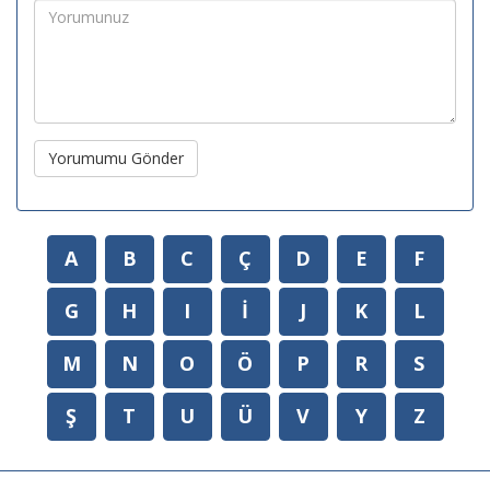
Yorumumu Gönder
A
B
C
Ç
D
E
F
G
H
I
İ
J
K
L
M
N
O
Ö
P
R
S
Ş
T
U
Ü
V
Y
Z