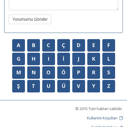
Yorumumu Gönder
A
B
C
Ç
D
E
F
G
H
I
İ
J
K
L
M
N
O
Ö
P
R
S
Ş
T
U
Ü
V
Y
Z
© 2015 Tüm hakları saklıdır.
Kullanım Koşulları