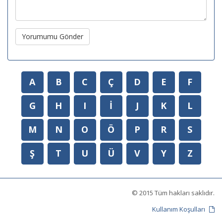
Yorumumu Gönder
A
B
C
Ç
D
E
F
G
H
I
İ
J
K
L
M
N
O
Ö
P
R
S
Ş
T
U
Ü
V
Y
Z
© 2015 Tüm hakları saklıdır.
Kullanım Koşulları