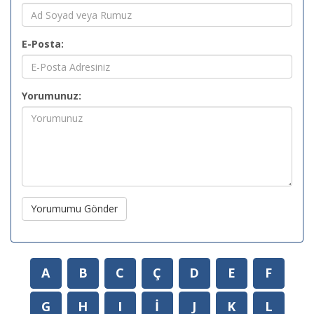
E-Posta:
Yorumunuz:
Yorumumu Gönder
A
B
C
Ç
D
E
F
G
H
I
İ
J
K
L