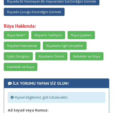
Rüyada Eti Yenmeyen Bir Hayvandan Süt Emdiğini Görmek
Rüyada Çocuğu Emzirdiğini Görmek
Rüya Hakkında:
Rüya Nedir?
Rüyanın Tarihçesi
Rüya Çeşitleri
Rüyaları Hatırlamak
Rüyalarla İlgili Gerçekler
Uyku Döngüsü
Rüyaların Önemi
Bebekler ve Rüya
Hamilelik ve Rüya
İLK YORUMU YAPAN SİZ OLUN!
Kişisel bilgileriniz gizli tutulacaktır.
Ad Soyad veya Rumuz: