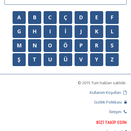
A
B
C
Ç
D
E
F
G
H
I
İ
J
K
L
M
N
O
Ö
P
R
S
Ş
T
U
Ü
V
Y
Z
© 2015 Tüm hakları saklıdır.
Kullanım Koşulları
Gizlilik Politikası
İletişim
BİZİ TAKİP EDİN