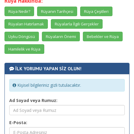
Rüya Hakkında:
Rüya Nedir?
Rüyanın Tarihçesi
Rüya Çeşitleri
Rüyaları Hatırlamak
Rüyalarla İlgili Gerçekler
Uyku Döngüsü
Rüyaların Önemi
Bebekler ve Rüya
Hamilelik ve Rüya
İLK YORUMU YAPAN SİZ OLUN!
Kişisel bilgileriniz gizli tutulacaktır.
Ad Soyad veya Rumuz:
E-Posta: