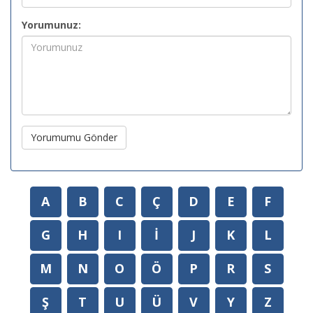
Yorumunuz:
Yorumumu Gönder
A
B
C
Ç
D
E
F
G
H
I
İ
J
K
L
M
N
O
Ö
P
R
S
Ş
T
U
Ü
V
Y
Z