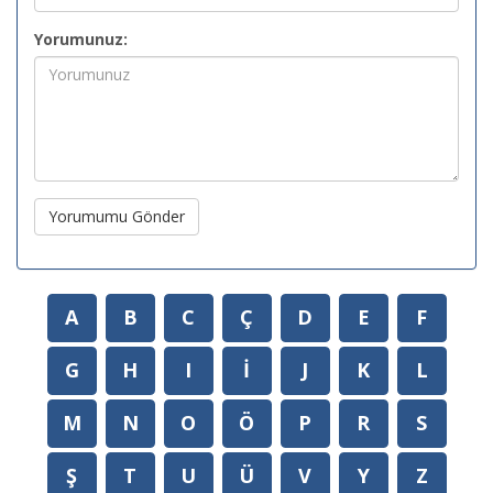
Yorumunuz:
Yorumumu Gönder
A
B
C
Ç
D
E
F
G
H
I
İ
J
K
L
M
N
O
Ö
P
R
S
Ş
T
U
Ü
V
Y
Z