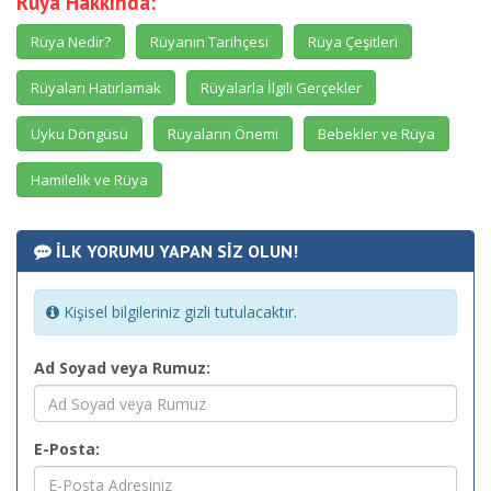
Rüya Hakkında:
Rüya Nedir?
Rüyanın Tarihçesi
Rüya Çeşitleri
Rüyaları Hatırlamak
Rüyalarla İlgili Gerçekler
Uyku Döngüsü
Rüyaların Önemi
Bebekler ve Rüya
Hamilelik ve Rüya
İLK YORUMU YAPAN SİZ OLUN!
Kişisel bilgileriniz gizli tutulacaktır.
Ad Soyad veya Rumuz:
E-Posta: