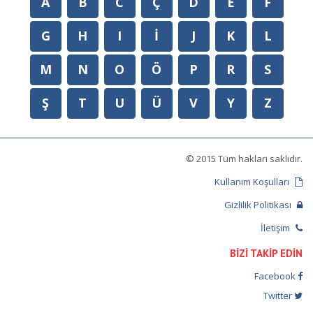
A
B
C
Ç
D
E
F
G
H
I
İ
J
K
L
M
N
O
Ö
P
R
S
Ş
T
U
Ü
V
Y
Z
© 2015 Tüm hakları saklıdır.
Kullanım Koşulları
Gizlilik Politikası
İletişim
BİZİ TAKİP EDİN
Facebook
Twitter