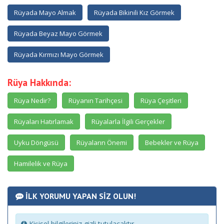
Rüyada Mayo Almak
Rüyada Bikinili Kız Görmek
Rüyada Beyaz Mayo Görmek
Rüyada Kırmızı Mayo Görmek
Rüya Hakkında:
Rüya Nedir?
Rüyanın Tarihçesi
Rüya Çeşitleri
Rüyaları Hatırlamak
Rüyalarla İlgili Gerçekler
Uyku Döngüsü
Rüyaların Önemi
Bebekler ve Rüya
Hamilelik ve Rüya
İLK YORUMU YAPAN SİZ OLUN!
Kişisel bilgileriniz gizli tutulacaktır.