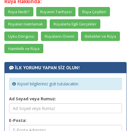
Rüya Hakkında:
Rüya Nedir?
Rüyanın Tarihçesi
Rüya Çeşitleri
Rüyaları Hatırlamak
Rüyalarla İlgili Gerçekler
Uyku Döngüsü
Rüyaların Önemi
Bebekler ve Rüya
Hamilelik ve Rüya
İLK YORUMU YAPAN SİZ OLUN!
Kişisel bilgileriniz gizli tutulacaktır.
Ad Soyad veya Rumuz:
E-Posta: