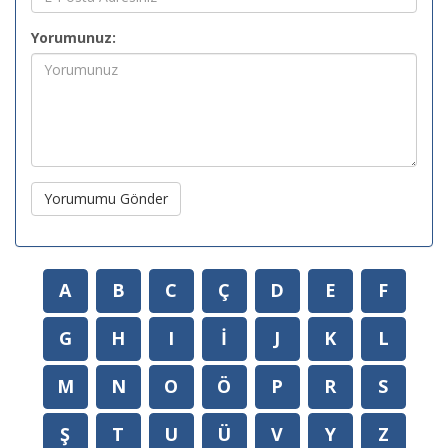
Yorumunuz:
Yorumumu Gönder
A
B
C
Ç
D
E
F
G
H
I
İ
J
K
L
M
N
O
Ö
P
R
S
Ş
T
U
Ü
V
Y
Z