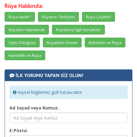
Rüya Hakkında:
Rüya Nedir?
Rüyanın Tarihçesi
Rüya Çeşitleri
Rüyaları Hatırlamak
Rüyalarla İlgili Gerçekler
Uyku Döngüsü
Rüyaların Önemi
Bebekler ve Rüya
Hamilelik ve Rüya
İLK YORUMU YAPAN SİZ OLUN!
Kişisel bilgileriniz gizli tutulacaktır.
Ad Soyad veya Rumuz:
E-Posta: