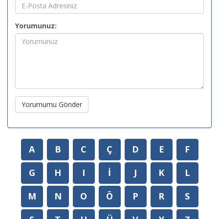
Yorumunuz:
Yorumumu Gönder
A
B
C
Ç
D
E
F
G
H
I
İ
J
K
L
M
N
O
Ö
P
R
S