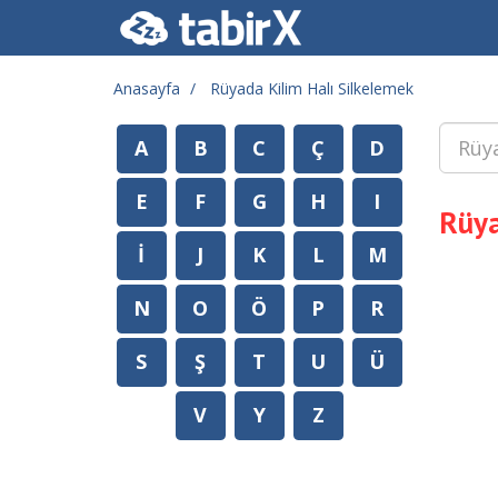
Anasayfa
Rüyada Kilim Halı Silkelemek
A
B
C
Ç
D
E
F
G
H
I
Rüya
İ
J
K
L
M
N
O
Ö
P
R
S
Ş
T
U
Ü
V
Y
Z