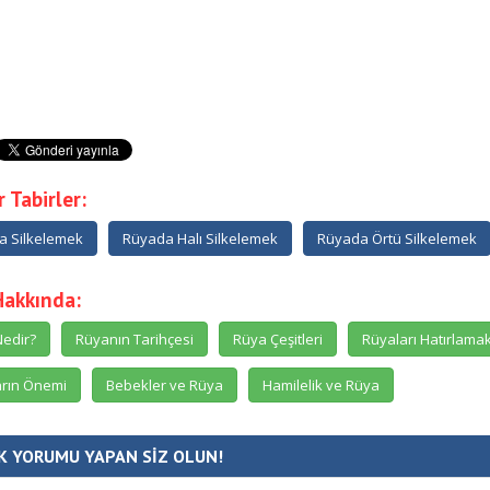
 Tabirler:
a Silkelemek
Rüyada Halı Silkelemek
Rüyada Örtü Silkelemek
Hakkında:
edir?
Rüyanın Tarihçesi
Rüya Çeşitleri
Rüyaları Hatırlama
rın Önemi
Bebekler ve Rüya
Hamilelik ve Rüya
K YORUMU YAPAN SİZ OLUN!