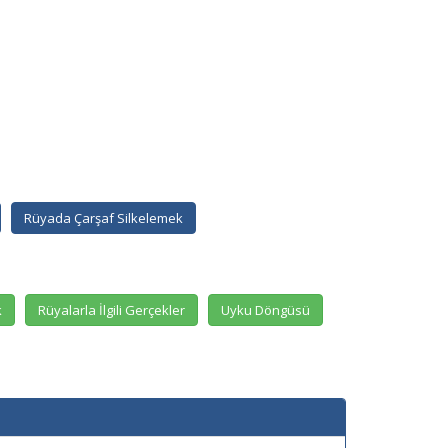
Rüyada Çarşaf Silkelemek
k
Rüyalarla İlgili Gerçekler
Uyku Döngüsü