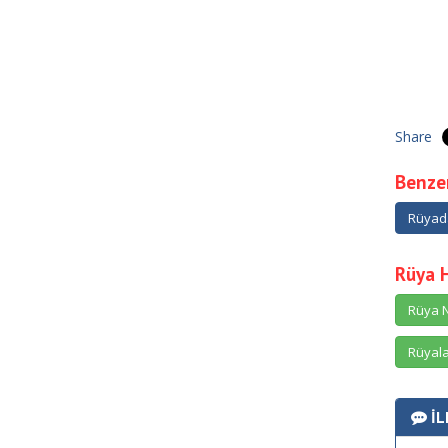
Share
Benzer
Rüyad
Rüya 
Rüya N
Rüyala
İL