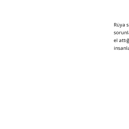
Rüya s
sorunl
el att
insanl