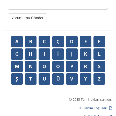
Yorumumu Gönder
A
B
C
Ç
D
E
F
G
H
I
İ
J
K
L
M
N
O
Ö
P
R
S
Ş
T
U
Ü
V
Y
Z
© 2015 Tüm hakları saklıdır.
Kullanım Koşulları