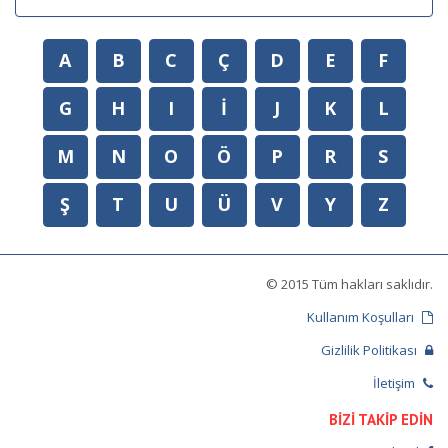
A
B
C
Ç
D
E
F
G
H
I
İ
J
K
L
M
N
O
Ö
P
R
S
Ş
T
U
Ü
V
Y
Z
© 2015 Tüm hakları saklıdır.
Kullanım Koşulları
Gizlilik Politikası
İletişim
BİZİ TAKİP EDİN