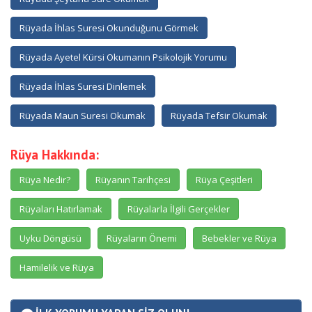
Rüyada İhlas Suresi Okunduğunu Görmek
Rüyada Ayetel Kürsi Okumanın Psikolojik Yorumu
Rüyada İhlas Suresi Dinlemek
Rüyada Maun Suresi Okumak
Rüyada Tefsir Okumak
Rüya Hakkında:
Rüya Nedir?
Rüyanın Tarihçesi
Rüya Çeşitleri
Rüyaları Hatırlamak
Rüyalarla İlgili Gerçekler
Uyku Döngüsü
Rüyaların Önemi
Bebekler ve Rüya
Hamilelik ve Rüya