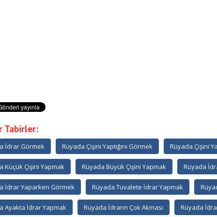
 Tabirler:
a İdrar Görmek
Rüyada Çişini Yaptığını Görmek
Rüyada Çişini 
 Küçük Çişini Yapmak
Rüyada Büyük Çişini Yapmak
Rüyada İdr
a İdrar Yaparken Görmek
Rüyada Tuvalete İdrar Yapmak
Rüyad
a Ayakta İdrar Yapmak
Rüyada İdrarın Çok Akması
Rüyada İdra