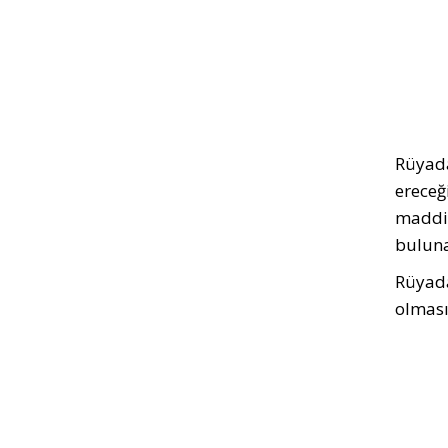
Rüyada
ereceğ
maddi 
buluna
Rüyada
olması