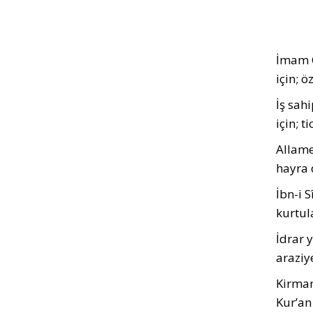
İmam C
için; 
İş sah
için; 
Allame
hayra 
İbn-i 
kurtul
İdrar 
araziy
Kirman
Kur’an