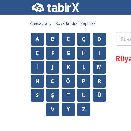
Anasayfa
Rüyada İdrar Yapmak
A
B
C
Ç
D
E
F
G
H
I
Rüya
İ
J
K
L
M
N
O
Ö
P
R
S
Ş
T
U
Ü
V
Y
Z