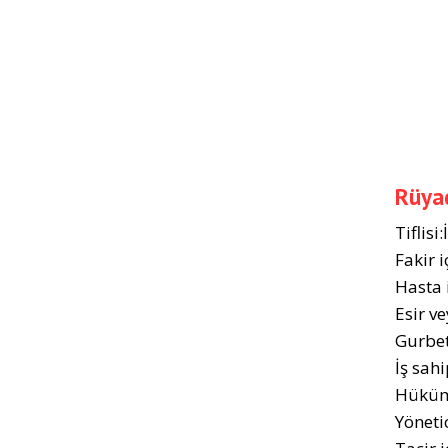
Rüyad
Tiflis
Fakir i
Hasta i
Esir ve
Gurbet
İş sahip
Hükümd
Yönetic