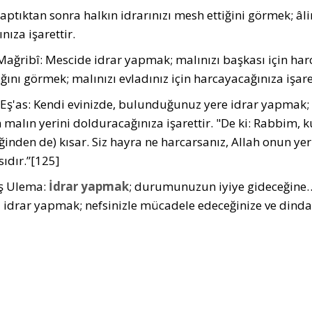
yaptıktan sonra halkın idrarınızı mesh ettiğini görmek; âl
nıza işarettir.
Mağribî: Mescide idrar yapmak; malınızı başkası için har
ğını görmek; malınızı evladınız için harcayacağınıza işaret
 Eş'as: Kendi evinizde, bulunduğunuz yere idrar yapmak; 
 malın yerini dolduracağınıza işarettir. "De ki: Rabbim, ku
ğinden de) kısar. Siz hayra ne harcarsanız, Allah onun yeri
sıdır.”[125]
ş Ulema:
İdrar yapmak
; durumunuzun iyiye gideceğine… 
 idrar yapmak; nefsinizle mücadele edeceğinize ve dindar