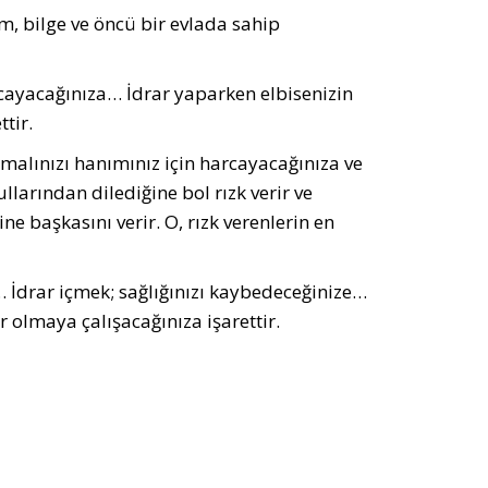
im, bilge ve öncü bir evlada sahip
cayacağınıza… İdrar yaparken elbisenizin
tir.
malınızı hanımınız için harcayacağınıza ve
llarından dilediğine bol rızk verir ve
ne başkasını verir. O, rızk verenlerin en
İdrar içmek; sağlığınızı kaybedeceğinize…
 olmaya çalışacağınıza işarettir.