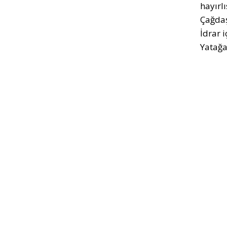
hayırlı
Çağda
İdrar i
Yatağa