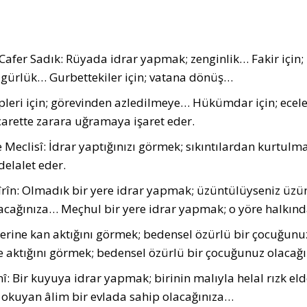
afer Sadık: Rüyada idrar yapmak; zenginlik… Fakir için; r
özgürlük… Gurbettekiler için; vatana dönüş…
ipleri için; görevinden azledilmeye… Hükümdar için; ecele…
ticarette zarara uğramaya işaret eder.
 Meclisî: İdrar yaptığınızı görmek; sıkıntılardan kurtul
delalet eder.
Sîrîn: Olmadık bir yere idrar yapmak; üzüntülüyseniz ü
acağınıza… Meçhul bir yere idrar yapmak; o yöre halkınd
yerine kan aktığını görmek; bedensel özürlü bir çocuğunu
e aktığını görmek; bedensel özürlü bir çocuğunuz olacağın
î: Bir kuyuya idrar yapmak; birinin malıyla helal rızk el
 okuyan âlim bir evlada sahip olacağınıza…