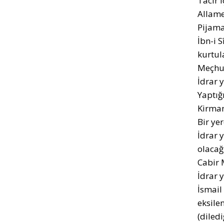
Tacir i
Allame
Pijamay
İbn-i 
kurtul
Meçhul
İdrar 
Yaptığ
Kirman
Bir ye
İdrar 
olacağı
Cabir 
İdrar 
İsmail
eksilen
(diledi