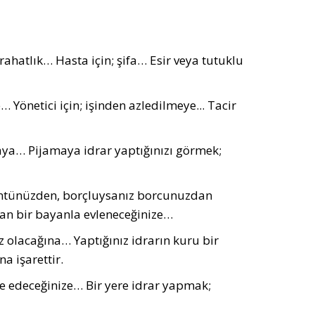
ahatlık… Hasta için; şifa… Esir veya tutuklu
 Yönetici için; işinden azledilmeye... Tacir
maya… Pijamaya idrar yaptığınızı görmek;
züntünüzden, borçluysanız borcunuzdan
an bir bayanla evleneceğinize…
z olacağına… Yaptığınız idrarın kuru bir
a işarettir.
de edeceğinize… Bir yere idrar yapmak;