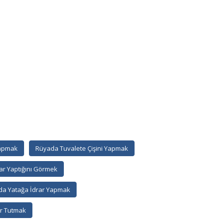
Yapmak
Rüyada Tuvalete Çişini Yapmak
ar Yaptığını Görmek
a Yatağa İdrar Yapmak
r Tutmak