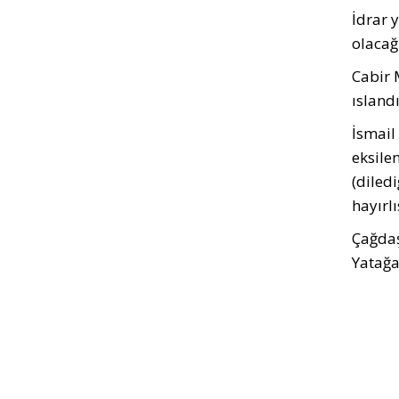
İdrar 
olacağı
Cabir 
ıslandı
İsmail
eksilen
(diledi
hayırlı
Çağda
Yatağa