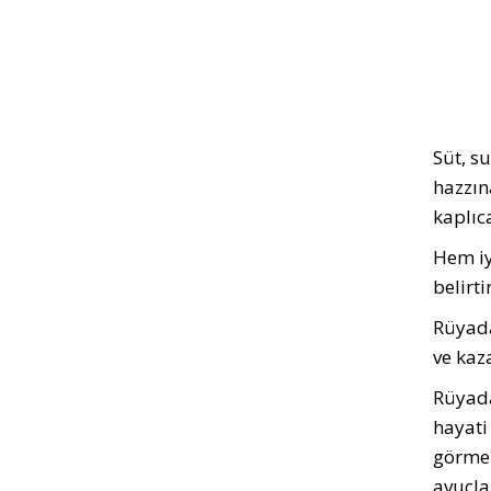
Süt, su
hazzın
kaplıca
Hem iy
belirtir
Rüyada
ve kaz
Rüyada
hayati
görmek
avuçla