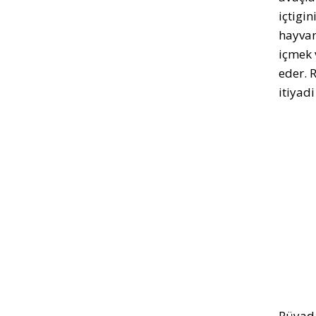
içtigi
hayvan
içmek v
eder. 
itiyad
Rüyada