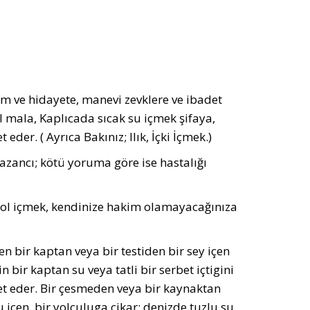
ilim ve hidayete, manevi zevklere ve ibadet
l mala, Kaplıcada sıcak su içmek şifaya,
der. ( Ayrıca Bakınız; Ilık, İçki İçmek.)
zancı; kötü yoruma göre ise hastalığı
kol içmek, kendinize hakim olamayacağınıza
bir kaptan veya bir testiden bir sey içen
bir kaptan su veya tatli bir serbet içtigini
et eder. Bir çesmeden veya bir kaynaktan
 içen, bir yolculuga çikar; denizde tuzlu su