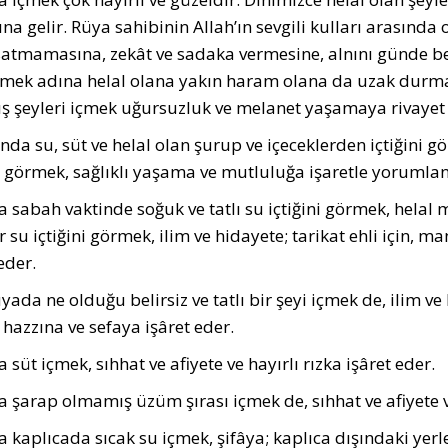
na gelir. Rüya sahibinin Allah’ın sevgili kulları arasında
satmamasına, zekât ve sadaka vermesine, alnını günde b
mek adına helal olana yakın haram olana da uzak durma
ış şeyleri içmek uğursuzluk ve melanet yaşamaya rivayet e
nda su, süt ve helal olan şurup ve içeceklerden içtiğini 
ni görmek, sağlıklı yaşama ve mutluluğa işaretle yorumlan
 sabah vaktinde soğuk ve tatlı su iç­tiğini görmek, helal
ir su içtiğini gör­mek, ilim ve hidayete; tarikat ehli için, 
eder.
yada ne olduğu belirsiz ve tatlı bir şeyi içmek de, ilim ve 
 hazzına ve sefaya işâret eder.
süt içmek, sıhhat ve afiyete ve hayırlı rızka işâret eder.
 şarap olmamış üzüm şırası içmek de, sıhhat ve afiyete ve 
 kaplıcada sıcak su içmek, şifâya; kaplıca dışındaki yerl