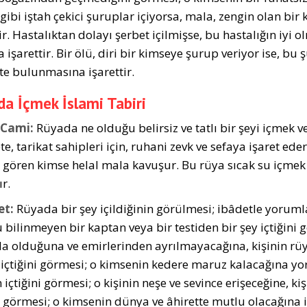
 gibi iştah çekici şuruplar içiyorsa, mala, zengin olan bi
ir. Hastalıktan dolayı şerbet içilmişse, bu hastalığın iyi 
işarettir. Bir ölü, diri bir kimseye şurup veriyor ise, bu
te bulunmasına işarettir.
a İçmek İslami Tabiri
 Cami:
Rüyada ne olduğu belirsiz ve tatlı bir şeyi içmek ve
e, tarikat sahipleri için, ruhani zevk ve sefaya işaret ed
ni gören kimse helal mala kavuşur. Bu rüya sıcak su içmek
r.
et:
Rüyada bir şey içildiğinin görülmesi; ibâdetle yoruml
 bilinmeyen bir kaptan veya bir testiden bir şey içtiğini
a olduğuna ve emirlerinden ayrılmayacağına, kişinin rüyas
 içtiğini görmesi; o kimsenin kedere maruz kalacağına y
 içtiğini görmesi; o kişinin neşe ve sevince erişeceğine, 
ni görmesi; o kimsenin dünya ve âhirette mutlu olacağına 