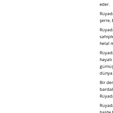
eder.
Rüyada
şerre,
Rüyada 
sahipl
helal 
Rüyada
hayatı
gümüş 
dünya 
Bir de
bardak
Rüyada
Rüyada 
halde 