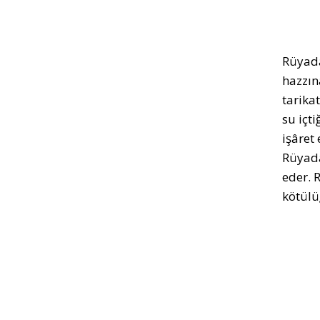
Rüyada 
hazzına
tarikat
su içt
işâret
Rüyada
eder. 
kötülü