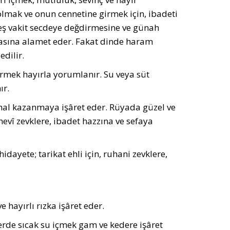
 olmak ve onun cennetine girmek için, ibadeti
eş vakit secdeye değdirmesine ve günah
sına alamet eder. Fakat dinde haram
dilir.
görmek hayırla yorumlanır. Su veya süt
ır.
 mal kazanmaya işâret eder. Rüyada güzel ve
manevî zevklere, ibadet hazzına ve sefaya
hidayete; tarikat ehli için, ruhani zevklere,
hayırlı rızka işâret eder.
erde sıcak su içmek gam ve kedere işâret