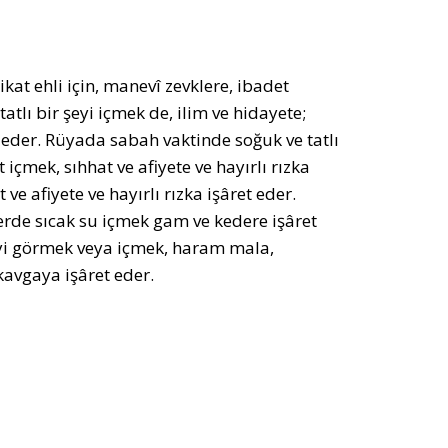
ikat ehli için, manevî zevklere, ibadet
atlı bir şeyi içmek de, ilim ve hidayete;
et eder. Rüyada sabah vaktinde soğuk ve tatlı
içmek, sıhhat ve afiyete ve hayırlı rızka
e afiyete ve hayırlı rızka işâret eder.
erde sıcak su içmek gam ve kedere işâret
iyi görmek veya içmek, haram mala,
avgaya işâret eder.