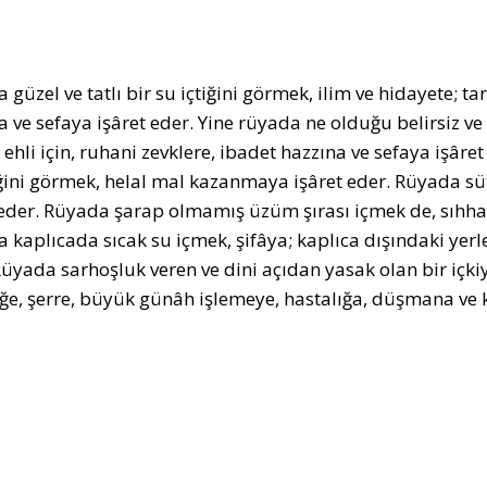
güzel ve tatlı bir su içtiğini görmek, ilim ve hidayete; tar
 ve sefaya işâret eder. Yine rüyada ne olduğu belirsiz ve t
 ehli için, ruhani zevklere, ibadet hazzına ve sefaya işâr
iğini görmek, helal mal kazanmaya işâret eder. Rüyada süt 
 eder. Rüyada şarap olmamış üzüm şırası içmek de, sıhhat v
 kaplıcada sıcak su içmek, şifâya; kaplıca dışındaki yerl
Rüyada sarhoşluk veren ve dini açıdan yasak olan bir içk
ğe, şerre, büyük günâh işlemeye, hastalığa, düşmana ve k