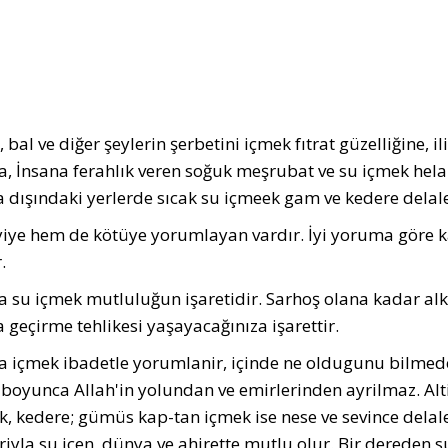
, bal ve diğer şeylerin şerbetini içmek fıtrat güzelliğine, 
a, İnsana ferahlık veren soğuk meşrubat ve su içmek hela
 dışındaki yerlerde sıcak su içmeek gam ve kedere delalet e
iye hem de kötüye yorumlayan vardır. İyi yoruma göre ka
.
 su içmek mutluluğun işaretidir. Sarhoş olana kadar al
a geçirme tehlikesi yaşayacağınıza işarettir.
 içmek ibadetle yorumlanir, içinde ne oldugunu bilmeden 
 boyunca Allah'in yolundan ve emirlerinden ayrilmaz. Altin 
, kedere; gümüs kap-tan içmek ise nese ve sevince delal
riyla su içen, dünya ve ahirette mutlu olur. Bir dereden su