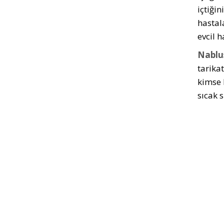
içtiği
hastal
evcil 
Nablus
tarikat
kimse 
sıcak 