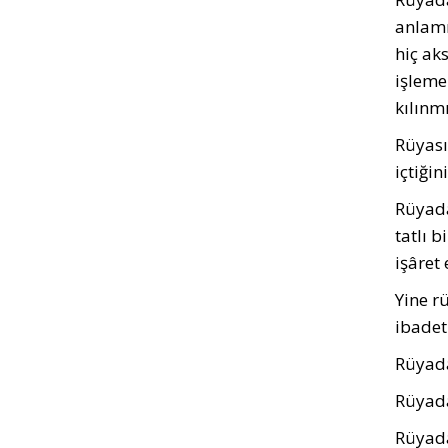
anlamı
hiç ak
işleme
kılınm
Rüyası
içtiği
Rüyada
tatlı b
işâret 
Yine rü
ibadet
Rüyada 
Rüyada
Rüyada