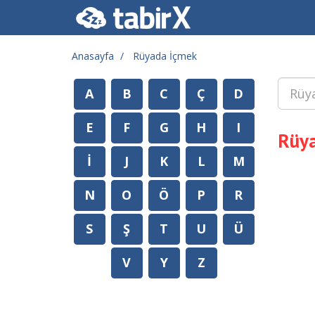
Anasayfa
Rüyada İçmek
A
B
C
Ç
D
E
F
G
H
I
Rüy
İ
J
K
L
M
N
O
Ö
P
R
S
Ş
T
U
Ü
V
Y
Z