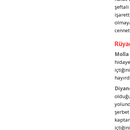
şeftali
işarett
olmaya 
cennet
Rüyad
Molla
hidayet
içtiği
hayırdı
Diyan
olduğu
yolund
şerbet
kaptan
içtiği