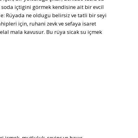
oda içtigini görmek kendisine ait bir evcil
: Rüyada ne oldugu belirsiz ve tatli bir seyi
hipleri için, ruhani zevk ve sefaya isaret
helal mala kavusur. Bu rüya sicak su içmek
ri içmek, mutluluk, sevinç ve hayır