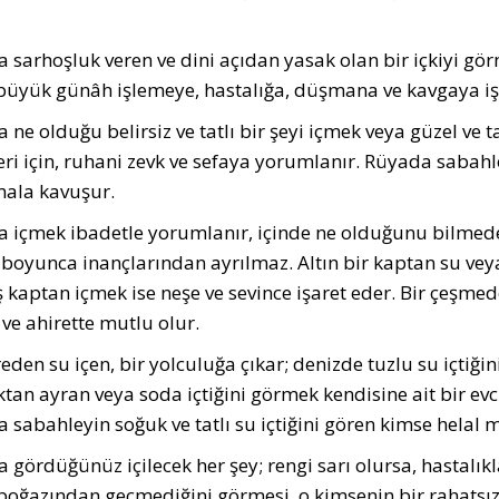
 sarhoşluk veren ve dini açıdan ya­sak olan bir içkiyi g
 büyük günâh işlemeye, hastalığa, düşmana ve kavgaya iş
ne olduğu belirsiz ve tatlı bir şeyi içmek veya güzel ve ta
eri için, ruhani zevk ve sefaya yorumlanır. Rüyada sabahle
mala kavuşur.
 içmek ibadetle yorumlanır, içinde ne olduğunu bilmeden 
 boyunca inançlarından ayrılmaz. Altın bir kaptan su veya 
kaptan içmek ise neşe ve sevince işaret eder. Bir çeşmed
ve ahirette mutlu olur.
reden su içen, bir yolculuğa çıkar; denizde tuzlu su içtiğ
tan ayran veya soda içtiğini görmek kendisine ait bir evc
 sabahleyin soğuk ve tatlı su içtiğini gören kimse helal 
gördüğünüz içilecek her şey; rengi sarı olursa, hastalıkla
boğazından geçmediğini görmesi, o kimsenin bir rahatsızl