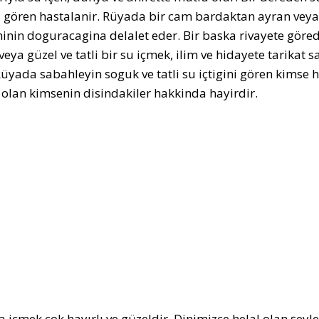
ni gören hastalanir. Rüyada bir cam bardaktan ayran veya s
inin doguracagina delalet eder. Bir baska rivayete görede
eya güzel ve tatli bir su içmek, ilim ve hidayete tarikat sa
Rüyada sabahleyin soguk ve tatli su içtigini gören kimse 
i olan kimsenin disindakiler hakkinda hayirdir.
 içmek çok hayırlı ve güzeldir. Dinimizce helal olan şeyle