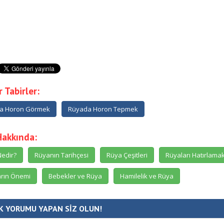
 Tabirler:
a Horon Görmek
Rüyada Horon Tepmek
Hakkında:
edir?
Rüyanın Tarihçesi
Rüya Çeşitleri
Rüyaları Hatırlama
rın Önemi
Bebekler ve Rüya
Hamilelik ve Rüya
K YORUMU YAPAN SİZ OLUN!