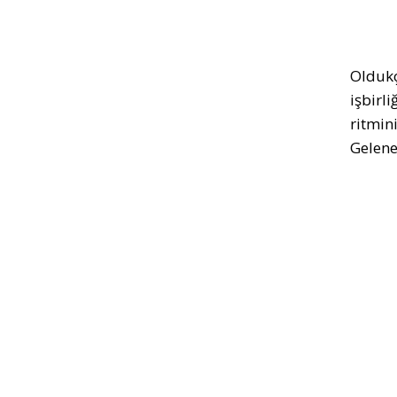
Oldukç
işbirli
ritmini
Gelene