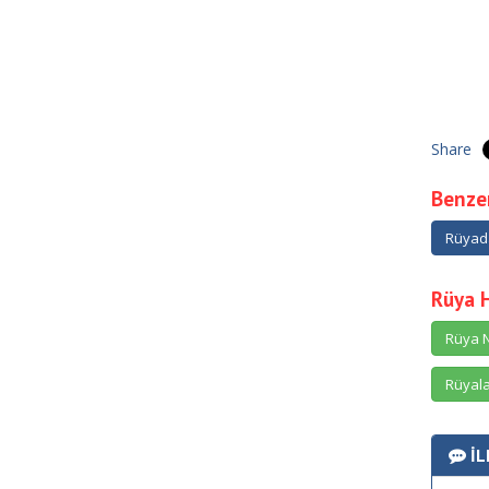
Share
Benzer
Rüyad
Rüya 
Rüya N
Rüyala
İL