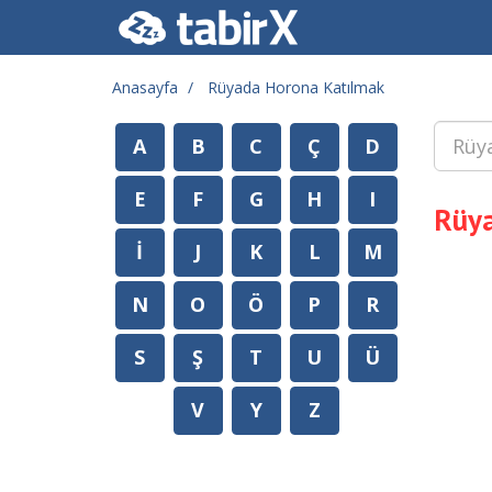
Anasayfa
Rüyada Horona Katılmak
A
B
C
Ç
D
E
F
G
H
I
Rüya
İ
J
K
L
M
N
O
Ö
P
R
S
Ş
T
U
Ü
V
Y
Z