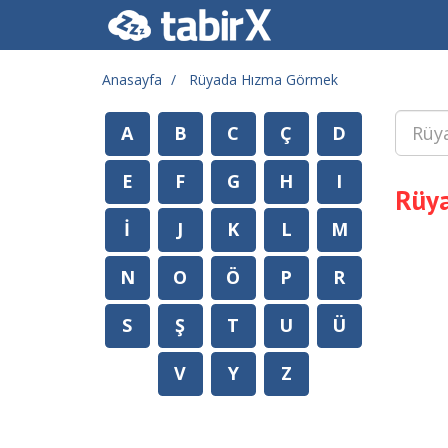
Anasayfa
Rüyada Hızma Görmek
A
B
C
Ç
D
E
F
G
H
I
Rüy
İ
J
K
L
M
N
O
Ö
P
R
S
Ş
T
U
Ü
V
Y
Z