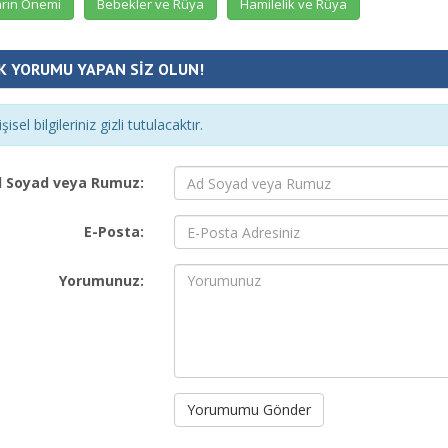
rın Önemi
Bebekler ve Rüya
Hamilelik ve Rüya
K YORUMU YAPAN SİZ OLUN!
şisel bilgileriniz gizli tutulacaktır.
 Soyad veya Rumuz:
E-Posta:
Yorumunuz:
Yorumumu Gönder