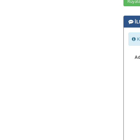
Rüyala
İL
Ki
Ad