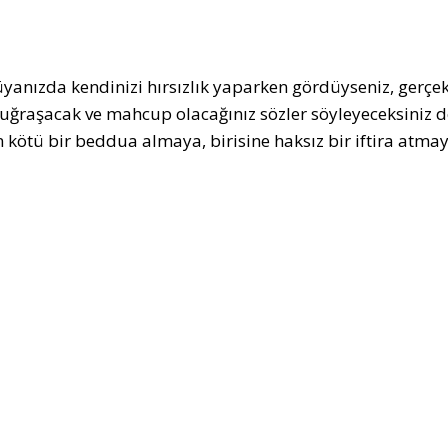
üyanızda kendinizi hırsızlık yaparken gördüyseniz, gerç
e uğraşacak ve mahcup olacağınız sözler söyleyeceksiniz 
n kötü bir beddua almaya, birisine haksız bir iftira atmaya