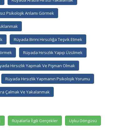
k
Rüyada Araba Hırsızı Yakalamak
sız Psikolojik Anlamı Görmek
tuklanmak
ak
Rüyada Birini Hırsızlığa Teşvik Etmek
Görmek
Rüyada Hırsızlık Yapıp Üzülmek
yada Hırsızlık Yapmak Ve Pişman Olmak
Rüyada Hırsızlık Yapmanın Psikolojik Yorumu
ra Çalmak Ve Yakalanmak
k
Rüyalarla İlgili Gerçekler
Uyku Döngüsü