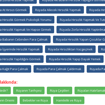
 Zorla Hırsızlık Yapmak
Rüyada Akrabanın Hırsızlık Yaptığını Görme
 At Hırsızı Görmek
Rüyada Ailecek Hırsızlık Yapmak
Rüyada Hır
 Hırsızlık Görmek Psikolojik Yorumu
Rüyada Hırsızlık Yapmak Ve Tu
 Hırsızlık Yapmak Ve Hapse Girmek
Rüyada Zorla Hırsızlık Yaptırılm
a Babanın Cebinden Para Çalmak
Rüyada Hırsızlık Yapan Çocuklar 
 İşyerinde Hırsızlık Yapmak
Rüyada Hırsızlıktan Vazgeçmek
Rü
 Hırsızlık Yapıldığını Görmek
Rüyada Hırsızlık Yapıp Dayak Yemek
 Kağıt Para Çalmak
Rüyada Para Çalmak Çaldırmak
Rüyada Pa
Hakkında:
edir?
Rüyanın Tarihçesi
Rüya Çeşitleri
Rüyaları Hatırlama
rın Önemi
Bebekler ve Rüya
Hamilelik ve Rüya