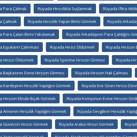
a Para Çalmak
Rüyada Hırsızlıkla Suçlanmak
Rüyada İftira Atıl
a Çalmak
Rüyada Hırsızlık Yapan Birini Görmek
Rüyada Arkadaşı
 Para Çalan Birini Yakalamak
Rüyada Arkadaşının Para Çaldığını Gö
 Eşyaların Çalınması
Rüyada Hırsız Öldürmek
Rüyada Hırsızın
 Hırsızı Öldürmek
Rüyada İşyerine Hırsızın Girmesi
Rüyada Hır
 Başkasının Evine Hırsızın Girmesi
Rüyada Hırsızın Halı Çalması
 Kardeşinin Hırsızlık Yaptığını Görmek
Rüyada Eve Giren Hırsızı Dö
 Hırsızın Elinde Bıçak Görmek
Rüyada Komşunun Evine Hırsızın Gird
 Annenin Hırsızlık Yaptığını Görmek
Rüyada Sevgilinin Hırsızlık Yapt
 Güvercin Hırsızı Görmek
Rüyada Araba Hırsızı Görmek
Rüyada