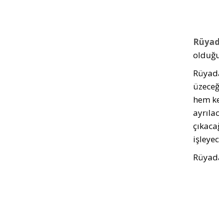
Rüyad
olduğu
Rüyada
üzeceğ
hem ke
ayrıla
çıkaca
işleye
Rüyada