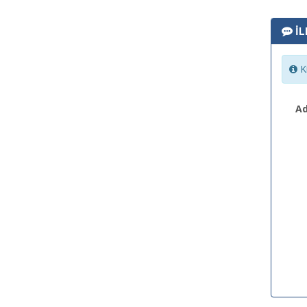
İL
Ki
Ad