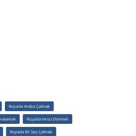
Rüyada Araba Çalmak
ovalamak
Rüyada Hırsız Dövmek
Rüyada Bir Şey Çalmak