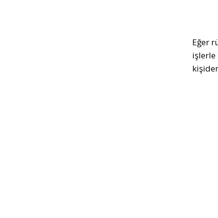
Eğer r
işlerl
kişide