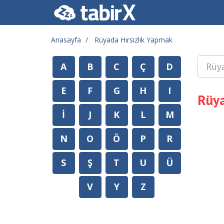
Anasayfa
Rüyada Hırsızlık Yapmak
A
B
C
Ç
D
E
F
G
H
I
Rüya
İ
J
K
L
M
N
O
Ö
P
R
S
Ş
T
U
Ü
V
Y
Z