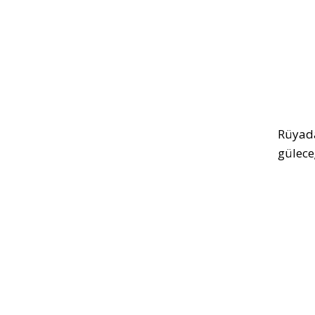
Rüyada
gülece