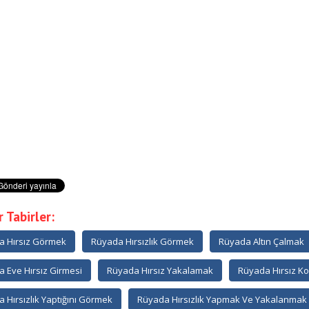
 Tabirler:
a Hırsız Görmek
Rüyada Hırsızlık Görmek
Rüyada Altın Çalmak
 Eve Hırsız Girmesi
Rüyada Hırsız Yakalamak
Rüyada Hırsız K
 Hırsızlık Yaptığını Görmek
Rüyada Hırsızlık Yapmak Ve Yakalanmak