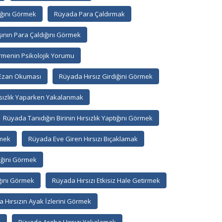
dığını Görmek
Rüyada Para Çaldırmak
nın Para Çaldığını Görmek
rmenin Psikolojik Yorumu
 Ezan Okuması
Rüyada Hırsız Girdiğini Görmek
sızlık Yaparken Yakalanmak
Rüyada Tanıdığın Birinin Hırsızlık Yaptığını Görmek
vmek
Rüyada Eve Giren Hırsızı Bıçaklamak
iğini Görmek
ığını Görmek
Rüyada Hırsızı Etkisiz Hale Getirmek
 Hırsızın Ayak İzlerini Görmek