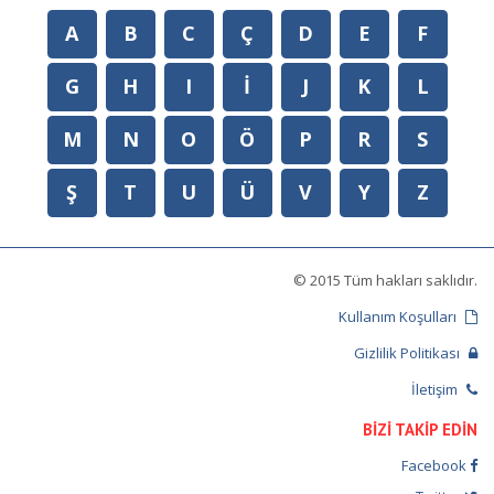
A
B
C
Ç
D
E
F
G
H
I
İ
J
K
L
M
N
O
Ö
P
R
S
Ş
T
U
Ü
V
Y
Z
© 2015 Tüm hakları saklıdır.
Kullanım Koşulları
Gizlilik Politikası
İletişim
BİZİ TAKİP EDİN
Facebook