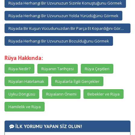
Rüyada Herhangi Bir Uzvunuzun Sizinle Konuştuğunu Görmek
Rüyada Herhangi Bir Uzvunuzun Yolda Yürüdüğünü Görmek
Rüyada Bir Kuşun Vücudunuzdan Bir Parça Et Kopardığını Görmek
Rüyada Herhangi Bir Uzvunuzun Bozulduğunu Görmek
Rüya Hakkında:
Rüya Nedir?
Rüyanın Tarihçesi
Rüya Çeşitleri
Rüyaları Hatırlamak
Rüyalarla İlgili Gerçekler
Uyku Döngüsü
Rüyaların Önemi
Bebekler ve Rüya
Hamilelik ve Rüya
İLK YORUMU YAPAN SİZ OLUN!