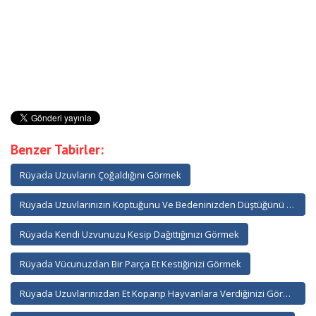
Benzer Tabirler:
Rüyada Uzuvların Çoğaldığını Görmek
Rüyada Uzuvlarınızın Koptuğunu Ve Bedeninizden Düştüğünü Görmek
Rüyada Kendi Uzvunuzu Kesip Dağıttığınızı Görmek
Rüyada Vücunuzdan Bir Parça Et Kestiğinizi Görmek
Rüyada Uzuvlarınızdan Et Koparıp Hayvanlara Verdiğinizi Görmek