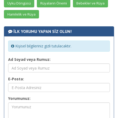
Uyku Döngüsü
Rüyaların Önemi
Bebekler ve Rüya
Hamilelik ve Rüya
İLK YORUMU YAPAN SİZ OLUN!
Kişisel bilgileriniz gizli tutulacaktır.
Ad Soyad veya Rumuz:
E-Posta:
Yorumunuz: