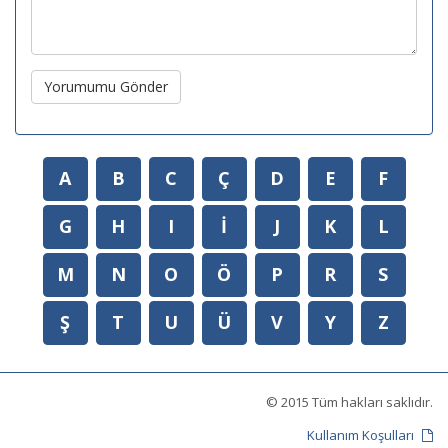
Yorumumu Gönder
A
B
C
Ç
D
E
F
G
H
I
İ
J
K
L
M
N
O
Ö
P
R
S
Ş
T
U
Ü
V
Y
Z
© 2015 Tüm hakları saklıdır.
Kullanım Koşulları