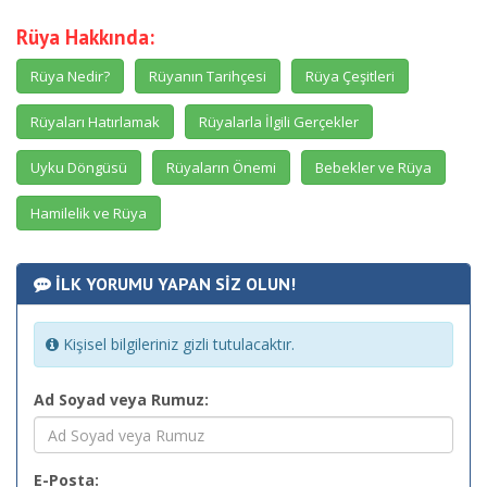
Rüya Hakkında:
Rüya Nedir?
Rüyanın Tarihçesi
Rüya Çeşitleri
Rüyaları Hatırlamak
Rüyalarla İlgili Gerçekler
Uyku Döngüsü
Rüyaların Önemi
Bebekler ve Rüya
Hamilelik ve Rüya
İLK YORUMU YAPAN SİZ OLUN!
Kişisel bilgileriniz gizli tutulacaktır.
Ad Soyad veya Rumuz:
E-Posta: