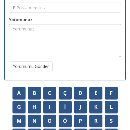
Yorumunuz:
Yorumumu Gönder
A
B
C
Ç
D
E
F
G
H
I
İ
J
K
L
M
N
O
Ö
P
R
S