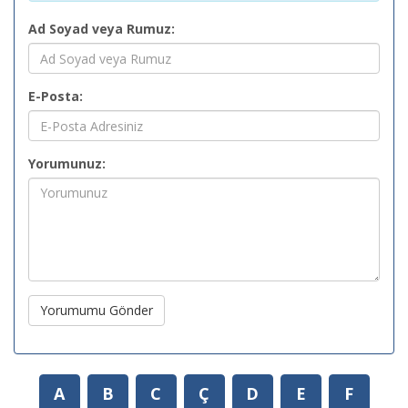
Ad Soyad veya Rumuz:
E-Posta:
Yorumunuz:
Yorumumu Gönder
A
B
C
Ç
D
E
F