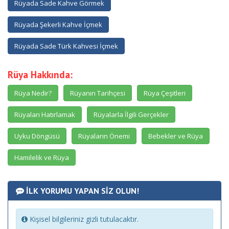
Rüyada Sade Kahve Görmek
Rüyada Şekerli Kahve İçmek
Rüyada Sade Türk Kahvesi İçmek
Rüya Hakkında:
Rüya Nedir?
Rüyanın Tarihçesi
Rüya Çeşitleri
Rüyaları Hatırlamak
Rüyalarla İlgili Gerçekler
Uyku Döngüsü
Rüyaların Önemi
Bebekler ve Rüya
Hamilelik ve Rüya
İLK YORUMU YAPAN SİZ OLUN!
Kişisel bilgileriniz gizli tutulacaktır.