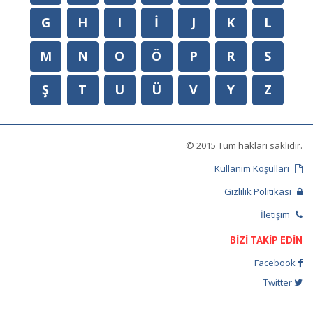
G
H
I
İ
J
K
L
M
N
O
Ö
P
R
S
Ş
T
U
Ü
V
Y
Z
© 2015 Tüm hakları saklıdır.
Kullanım Koşulları
Gizlilik Politikası
İletişim
BİZİ TAKİP EDİN
Facebook
Twitter