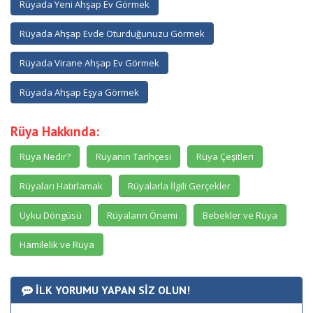
Rüyada Yeni Ahşap Ev Görmek
Rüyada Ahşap Evde Oturduğunuzu Görmek
Rüyada Virane Ahşap Ev Görmek
Rüyada Ahşap Eşya Görmek
Rüya Hakkında:
Rüya Nedir?
Rüyanın Tarihçesi
Rüya Çeşitleri
Rüyaları Hatırlamak
Rüyalarla İlgili Gerçekler
Uyku Döngüsü
Rüyaların Önemi
Bebekler ve Rüya
Hamilelik ve Rüya
İLK YORUMU YAPAN SİZ OLUN!