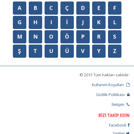
A
B
C
Ç
D
E
F
G
H
I
İ
J
K
L
M
N
O
Ö
P
R
S
Ş
T
U
Ü
V
Y
Z
© 2015 Tüm hakları saklıdır.
Kullanım Koşulları
Gizlilik Politikası
İletişim
BİZİ TAKİP EDİN
Facebook
Twitter