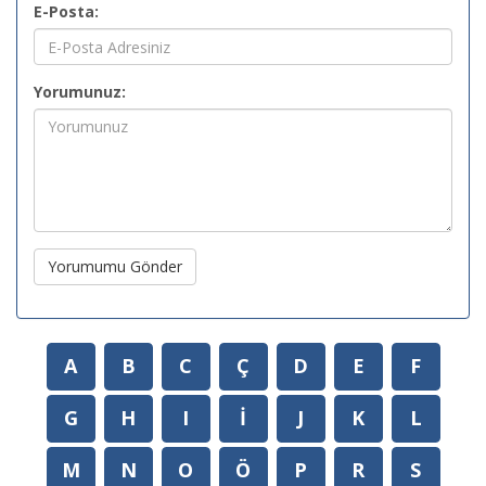
E-Posta:
Yorumunuz:
Yorumumu Gönder
A
B
C
Ç
D
E
F
G
H
I
İ
J
K
L
M
N
O
Ö
P
R
S