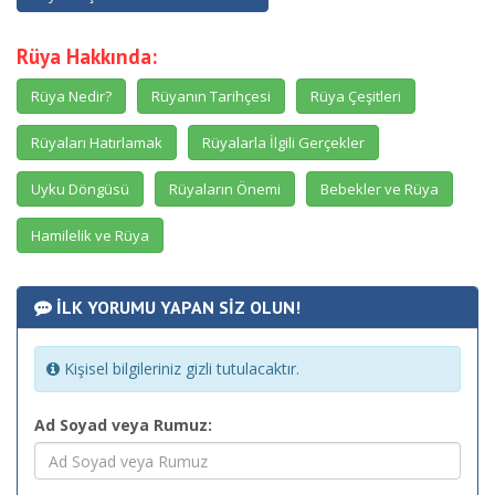
Rüya Hakkında:
Rüya Nedir?
Rüyanın Tarihçesi
Rüya Çeşitleri
Rüyaları Hatırlamak
Rüyalarla İlgili Gerçekler
Uyku Döngüsü
Rüyaların Önemi
Bebekler ve Rüya
Hamilelik ve Rüya
İLK YORUMU YAPAN SİZ OLUN!
Kişisel bilgileriniz gizli tutulacaktır.
Ad Soyad veya Rumuz: